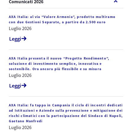
Comunicati 2026
AXA Italia: al via “Valore Armonia”, prodotto multiramo
con due Gestioni Separate, a partire da 2.500 euro
Luglio 2026
Leggi
AXA Italia presenta il nuovo “Progetto Rendimento”,
soluzione di investimento semplice, innovativa e
sostenibile. Ora ancora più flessibile e su misura
Luglio 2026
Leggi
AXA Italia: fa tappa in Campania il ciclo di incontri dedicati
ad Istituzioni e Aziende sulla prevenzione e mitigazione dei
rischi climatici con la partecipazione del Sindaco di Napoli,
Gaetano Manfredi
Luglio 2026