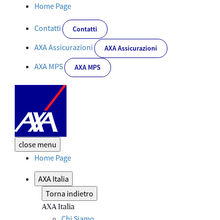
I nostri comunicati stampa | AXA Italia - Corporate
Home Page
Contatti
Contatti
AXA Assicurazioni
AXA Assicurazioni
AXA MPS
AXA MPS
close
menu
Home Page
AXA Italia
Torna indietro
AXA Italia
Chi Siamo