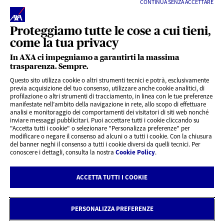
CONTINUA SENZA ACCETTARE
Proteggiamo tutte le cose a cui tieni,
come la tua privacy
In AXA ci impegniamo a garantirti la massima
trasparenza. Sempre.
LINK UTILI
Questo sito utilizza cookie o altri strumenti tecnici e potrà, esclusivamente
previa acquisizione del tuo consenso, utilizzare anche cookie analitici, di
profilazione o altri strumenti di tracciamento, in linea con le tue preferenze
CONTENUTI INTERESSANTI
manifestate nell’ambito della navigazione in rete, allo scopo di effettuare
analisi e monitoraggio dei comportamenti dei visitatori di siti web nonché
inviare messaggi pubblicitari. Puoi accettare tutti i cookie cliccando su
"Accetta tutti i cookie" o selezionare "Personalizza preferenze" per
BLOG
modificare o negare il consenso ad alcuni o a tutti i cookie. Con la chiusura
del banner neghi il consenso a tutti i cookie diversi da quelli tecnici. Per
conoscere i dettagli, consulta la nostra
Cookie Policy
.
CONTATTI
ACCETTA TUTTI I COOKIE
Privacy
Rivedi le tue scelte sui Cookie
Cookie Policy
Note legali
PERSONALIZZA PREFERENZE
Dichiarazione di accessibilità