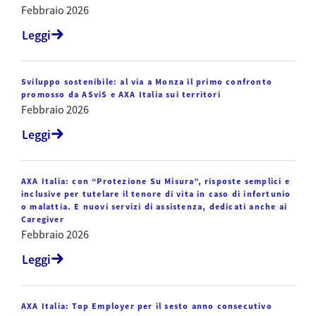
Febbraio 2026
Leggi
Sviluppo sostenibile: al via a Monza il primo confronto
promosso da ASviS e AXA Italia sui territori
Febbraio 2026
Leggi
AXA Italia: con “Protezione Su Misura”, risposte semplici e
inclusive per tutelare il tenore di vita in caso di infortunio
o malattia. E nuovi servizi di assistenza, dedicati anche ai
Caregiver
Febbraio 2026
Leggi
AXA Italia: Top Employer per il sesto anno consecutivo