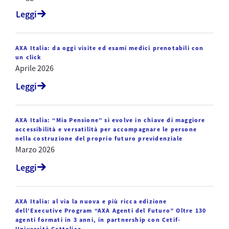
Leggi
AXA Italia: da oggi visite ed esami medici prenotabili con
un click
Aprile 2026
Leggi
AXA Italia: “Mia Pensione” si evolve in chiave di maggiore
accessibilità e versatilità per accompagnare le persone
nella costruzione del proprio futuro previdenziale
Marzo 2026
Leggi
AXA Italia: al via la nuova e più ricca edizione
dell’Executive Program “AXA Agenti del Futuro” Oltre 130
agenti formati in 3 anni, in partnership con Cetif-
Università Cattolica