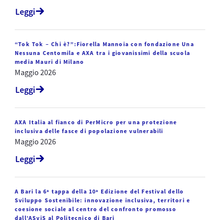
Leggi
“Tok Tok – Chi è?”:Fiorella Mannoia con fondazione Una
Nessuna Centomila e AXA tra i giovanissimi della scuola
media Mauri di Milano
Maggio 2026
Leggi
AXA Italia al fianco di PerMicro per una protezione
inclusiva delle fasce di popolazione vulnerabili
Maggio 2026
Leggi
A Bari la 6ª tappa della 10ª Edizione del Festival dello
Sviluppo Sostenibile: innovazione inclusiva, territori e
coesione sociale al centro del confronto promosso
dall’ASviS al Politecnico di Bari