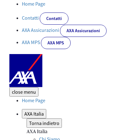
I nostri premi e awards | AXA Italia - Corporate
Home Page
Contatti
Contatti
AXA Assicurazioni
AXA Assicurazioni
AXA MPS
AXA MPS
close
menu
Home Page
AXA Italia
Torna indietro
AXA Italia
Chi Siamo