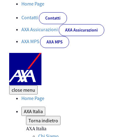
Note legali | AXA - Corporate - Corporate
Home Page
Contatti
Contatti
AXA Assicurazioni
AXA Assicurazioni
AXA MPS
AXA MPS
close
menu
Home Page
AXA Italia
Torna indietro
AXA Italia
Chi Siamo