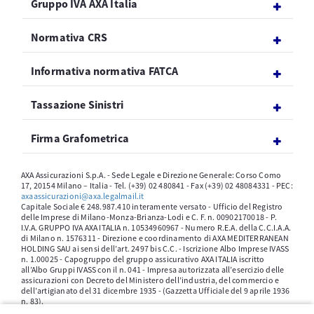
Gruppo IVA AXA Italia
Normativa CRS
Informativa normativa FATCA
Tassazione Sinistri
Firma Grafometrica
AXA Assicurazioni S.p.A. - Sede Legale e Direzione Generale: Corso Como
17, 20154 Milano – Italia - Tel. (+39) 02 480841 - Fax (+39) 02 48084331 - PEC:
axaassicurazioni@axa.legalmail.it
Capitale Sociale € 248.987.410 interamente versato - Ufficio del Registro
delle Imprese di Milano-Monza-Brianza-Lodi e C. F. n. 00902170018 - P.
I.V.A. GRUPPO IVA AXA ITALIA n. 10534960967 - Numero R.E.A. della C.C.I.A.A.
di Milano n. 1576311 - Direzione e coordinamento di AXA MEDITERRANEAN
HOLDING SAU ai sensi dell’art. 2497 bis C.C. - Iscrizione Albo Imprese IVASS
n. 1.00025 - Capogruppo del gruppo assicurativo AXA ITALIA iscritto
all’Albo Gruppi IVASS con il n. 041 - Impresa autorizzata all’esercizio delle
assicurazioni con Decreto del Ministero dell’industria, del commercio e
dell’artigianato del 31 dicembre 1935 - (Gazzetta Ufficiale del 9 aprile 1936
n. 83).