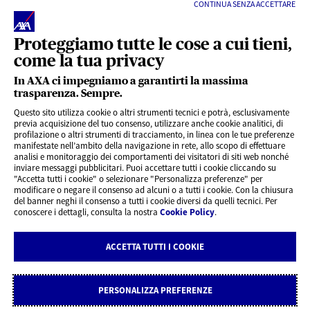
CONTINUA SENZA ACCETTARE
Proteggiamo tutte le cose a cui tieni,
come la tua privacy
In AXA ci impegniamo a garantirti la massima
trasparenza. Sempre.
LINK UTILI
Questo sito utilizza cookie o altri strumenti tecnici e potrà, esclusivamente
previa acquisizione del tuo consenso, utilizzare anche cookie analitici, di
profilazione o altri strumenti di tracciamento, in linea con le tue preferenze
CONTENUTI INTERESSANTI
manifestate nell’ambito della navigazione in rete, allo scopo di effettuare
analisi e monitoraggio dei comportamenti dei visitatori di siti web nonché
inviare messaggi pubblicitari. Puoi accettare tutti i cookie cliccando su
"Accetta tutti i cookie" o selezionare "Personalizza preferenze" per
BLOG
modificare o negare il consenso ad alcuni o a tutti i cookie. Con la chiusura
del banner neghi il consenso a tutti i cookie diversi da quelli tecnici. Per
conoscere i dettagli, consulta la nostra
Cookie Policy
.
CONTATTI
ACCETTA TUTTI I COOKIE
Privacy
Rivedi le tue scelte sui Cookie
Cookie Policy
Note legali
PERSONALIZZA PREFERENZE
Dichiarazione di accessibilità