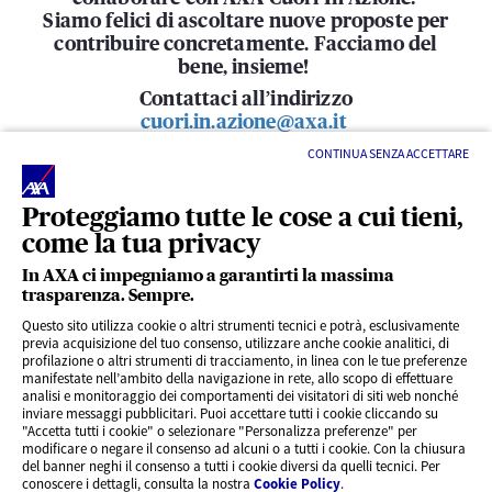
Siamo felici di ascoltare nuove proposte per
contribuire concretamente. Facciamo del
bene, insieme!
Contattaci all’indirizzo
cuori.in.azione@axa.it
CONTINUA SENZA ACCETTARE
Proteggiamo tutte le cose a cui tieni,
come la tua privacy
In AXA ci impegniamo a garantirti la massima
trasparenza. Sempre.
LINK UTILI
Questo sito utilizza cookie o altri strumenti tecnici e potrà, esclusivamente
previa acquisizione del tuo consenso, utilizzare anche cookie analitici, di
profilazione o altri strumenti di tracciamento, in linea con le tue preferenze
CONTENUTI INTERESSANTI
manifestate nell’ambito della navigazione in rete, allo scopo di effettuare
analisi e monitoraggio dei comportamenti dei visitatori di siti web nonché
inviare messaggi pubblicitari. Puoi accettare tutti i cookie cliccando su
"Accetta tutti i cookie" o selezionare "Personalizza preferenze" per
BLOG
modificare o negare il consenso ad alcuni o a tutti i cookie. Con la chiusura
del banner neghi il consenso a tutti i cookie diversi da quelli tecnici. Per
conoscere i dettagli, consulta la nostra
Cookie Policy
.