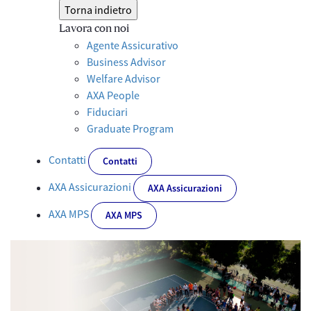
Torna indietro
Lavora con noi
Agente Assicurativo
Business Advisor
Welfare Advisor
AXA People
Fiduciari
Graduate Program
Contatti
Contatti
AXA Assicurazioni
AXA Assicurazioni
AXA MPS
AXA MPS