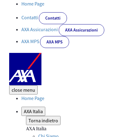
AXA Cuori in Azione - Corporate
Home Page
Contatti
Contatti
AXA Assicurazioni
AXA Assicurazioni
AXA MPS
AXA MPS
close
menu
Home Page
AXA Italia
Torna indietro
AXA Italia
Chi Siamo