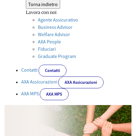
Torna indietro
Lavora con noi
Agente Assicurativo
Business Advisor
Welfare Advisor
AXA People
Fiduciari
Graduate Program
Contatti
Contatti
AXA Assicurazioni
AXA Assicurazioni
AXA MPS
AXA MPS