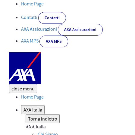
I nostri partner - Corporate
Home Page
Contatti
Contatti
AXA Assicurazioni
AXA Assicurazioni
AXA MPS
AXA MPS
close
menu
Home Page
AXA Italia
Torna indietro
AXA Italia
Chi Siamo