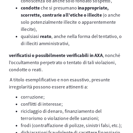
conoscenza od anche solo fondato sospetto,
condotte
che si presumano
inappropriate,
scorrette, contrarie all’etiche o illecite
(o anche
solo potenzialmente illecite o apparentemente
illecite),
qualsiasi
reato
, anche nella forma del tentativo, o
di illeciti amministrativi,
verificatisi o possibilmente verificabili in AXA
, nonché
l’occultamento perpetrato o tentato di tali violazioni,
condotte o reati.
A titolo esemplificativo e non esaustivo, presunte
irregolarità possono essere attinenti a:
corruzione;
conflitti di interesse;
riciclaggio di denaro, finanziamento del
terrorismo o violazione delle sanzioni;
frodi (contraffazione di polizze, sinistri falsi, etc.);
dichiarazioni fraudolente di carattere finanziario