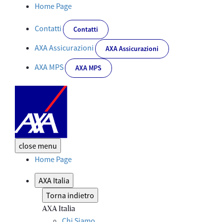
Whistleblowing - Corporate
Home Page
Contatti
Contatti
AXA Assicurazioni
AXA Assicurazioni
AXA MPS
AXA MPS
close
menu
Home Page
AXA Italia
Torna indietro
AXA Italia
Chi Siamo