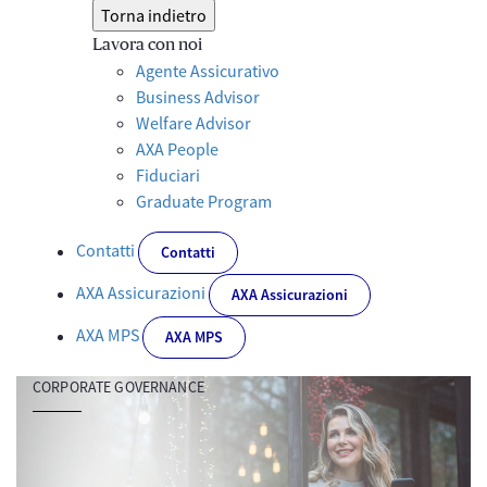
Torna indietro
Lavora con noi
Agente Assicurativo
Business Advisor
Welfare Advisor
AXA People
Fiduciari
Graduate Program
Contatti
Contatti
AXA Assicurazioni
AXA Assicurazioni
AXA MPS
AXA MPS
CORPORATE GOVERNANCE