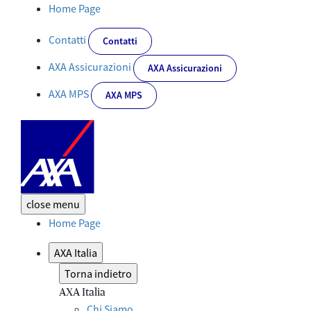
Dettaglio Evento - Corporate
Home Page
Contatti
Contatti
AXA Assicurazioni
AXA Assicurazioni
AXA MPS
AXA MPS
close
menu
Home Page
AXA Italia
Torna indietro
AXA Italia
Chi Siamo