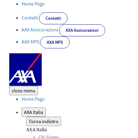
Scopri la nostra squadra_modale - Corporate
Home Page
Contatti
Contatti
AXA Assicurazioni
AXA Assicurazioni
AXA MPS
AXA MPS
close
menu
Home Page
AXA Italia
Torna indietro
AXA Italia
Chi Siamo