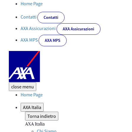
Mobilità internazionale_modale - Corporate
Home Page
Contatti
Contatti
AXA Assicurazioni
AXA Assicurazioni
AXA MPS
AXA MPS
close
menu
Home Page
AXA Italia
Torna indietro
AXA Italia
Chi Siamo