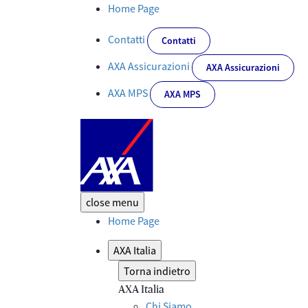
AXA Italia torna in TV con la nuova campagna “La mia casa. Il mio
Home Page
Contatti
Contatti
AXA Assicurazioni
AXA Assicurazioni
AXA MPS
AXA MPS
close
menu
Home Page
AXA Italia
Torna indietro
AXA Italia
Chi Siamo