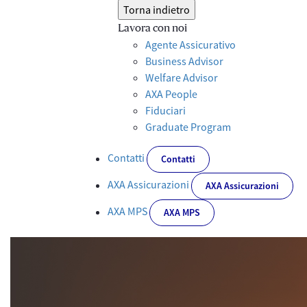
Torna indietro
Lavora con noi
Agente Assicurativo
Business Advisor
Welfare Advisor
AXA People
Fiduciari
Graduate Program
Contatti
Contatti
AXA Assicurazioni
AXA Assicurazioni
AXA MPS
AXA MPS