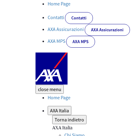
AXA Italia: leader mondiale nel settore della protezione | AXA &#
Home Page
Contatti
Contatti
AXA Assicurazioni
AXA Assicurazioni
AXA MPS
AXA MPS
close
menu
Home Page
AXA Italia
Torna indietro
AXA Italia
Chi Siamo