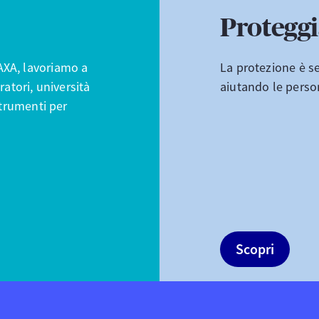
Proteggi
AXA, lavoriamo a
La protezione è se
ratori, università
aiutando le person
 strumenti per
Scopri