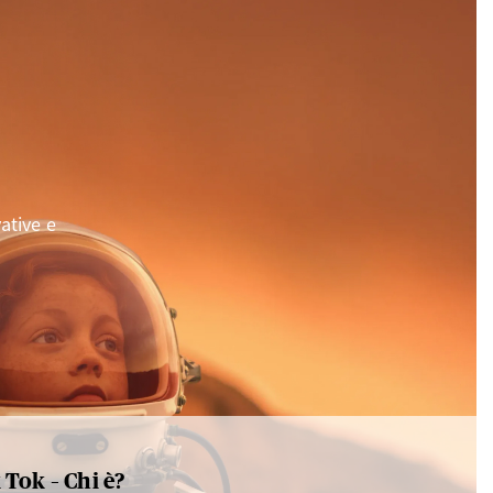
ative e
 Tok – Chi è?