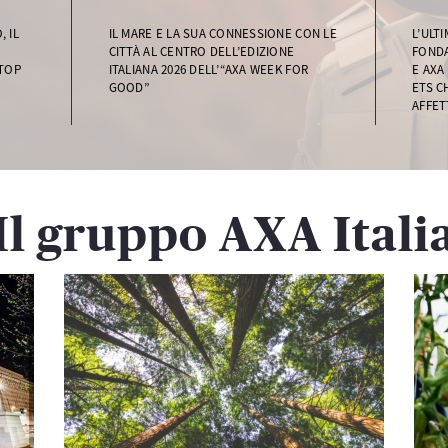
 IL
IL MARE E LA SUA CONNESSIONE CON LE
L’ULT
CITTÀ AL CENTRO DELL’EDIZIONE
FONDA
 TOP
ITALIANA 2026 DELL’“AXA WEEK FOR
E AXA
GOOD”
ETS C
AFFET
Il gruppo AXA Itali