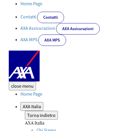
AXA Italia e Fondazione Una Nessuna Centomila: con Fiorella Mann
Home Page
Contatti
Contatti
AXA Assicurazioni
AXA Assicurazioni
AXA MPS
AXA MPS
close
menu
Home Page
AXA Italia
Torna indietro
AXA Italia
Chi Siamo