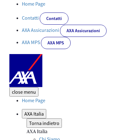
AXA Italia: Top Employer per il sesto anno consecutivo - Corporat
Home Page
Contatti
Contatti
AXA Assicurazioni
AXA Assicurazioni
AXA MPS
AXA MPS
close
menu
Home Page
AXA Italia
Torna indietro
AXA Italia
Chi Siamo