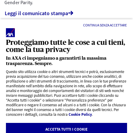
Gender Parity.
Leggi il comunicato stampa
CONTINUA SENZA ACCETTARE
Proteggiamo tutte le cose a cui tieni,
come la tua privacy
In AXA ci impegniamo a garantirti la massima
trasparenza. Sempre.
LINK UTILI
Questo sito utilizza cookie o altri strumenti tecnici e potrà, esclusivamente
previa acquisizione del tuo consenso, utilizzare anche cookie analitici, di
profilazione o altri strumenti di tracciamento, in linea con le tue preferenze
CONTENUTI INTERESSANTI
manifestate nell’ambito della navigazione in rete, allo scopo di effettuare
analisi e monitoraggio dei comportamenti dei visitatori di siti web nonché
inviare messaggi pubblicitari. Puoi accettare tutti i cookie cliccando su
"Accetta tutti i cookie" o selezionare "Personalizza preferenze" per
BLOG
modificare o negare il consenso ad alcuni o a tutti i cookie. Con la chiusura
del banner neghi il consenso a tutti i cookie diversi da quelli tecnici. Per
conoscere i dettagli, consulta la nostra
Cookie Policy
.
CONTATTI
ACCETTA TUTTI I COOKIE
Privacy