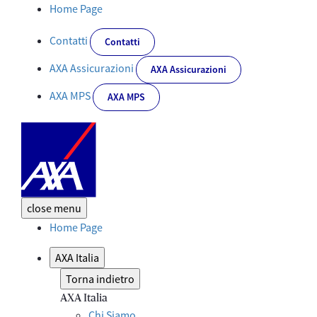
Vita da Business Angel - Corporate
Home Page
Contatti
Contatti
AXA Assicurazioni
AXA Assicurazioni
AXA MPS
AXA MPS
close
menu
Home Page
AXA Italia
Torna indietro
AXA Italia
Chi Siamo