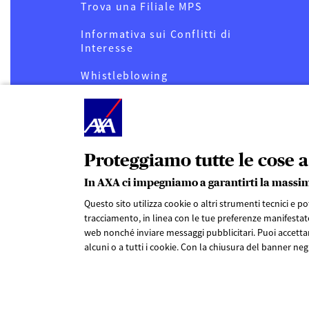
Trova una Filiale MPS
Informativa sui Conflitti di
Interesse
Whistleblowing
Privacy
Cookies
Note legali
Proteggiamo tutte le cose a
In AXA ci impegniamo a garantirti la massi
Diritto all’oblio oncologico
Questo sito utilizza cookie o altri strumenti tecnici e p
tracciamento, in linea con le tue preferenze manifestate
web nonché inviare messaggi pubblicitari. Puoi accettar
alcuni o a tutti i cookie. Con la chiusura del banner negh
Privacy
Rivedi le tue scelte sui Cookie
Coo