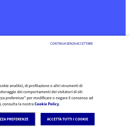
CONTINUA SENZA ACCETTARE
kie analitici, di profilazione o altri strumenti di
itoraggio dei comportamenti dei visitatori di siti
lizza preferenze" per modificare o negare il consenso ad
li, consulta la nostra
Cookie Policy
.
ZZA PREFERENZE
ACCETTA TUTTI I COOKIE
IVA GRUPPO IVA AXA ITALIA n. 10534960967