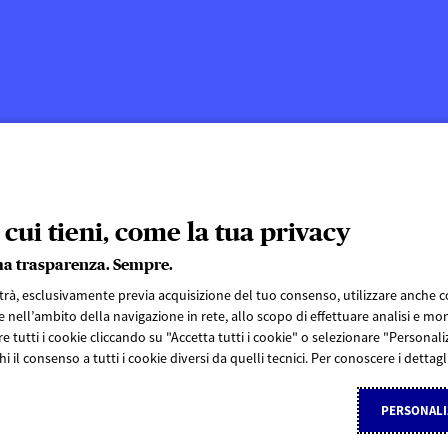
 cui tieni, come la tua privacy
ma trasparenza. Sempre.
otrà, esclusivamente previa acquisizione del tuo consenso, utilizzare anche coo
 nell’ambito della navigazione in rete, allo scopo di effettuare analisi e mon
e tutti i cookie cliccando su "Accetta tutti i cookie" o selezionare "Persona
i il consenso a tutti i cookie diversi da quelli tecnici. Per conoscere i dettag
SEGUICI SU
PERSONALI
kie Policy
Note legali
Dichiarazione di accessibilità
AXA Assicurazioni S.p.A. - P.