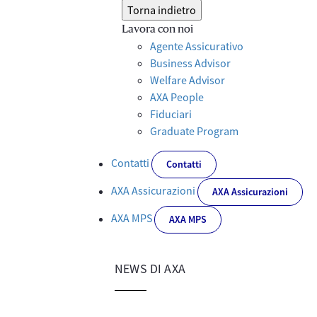
Torna indietro
Lavora con noi
Agente Assicurativo
Business Advisor
Welfare Advisor
AXA People
Fiduciari
Graduate Program
Contatti
Contatti
AXA Assicurazioni
AXA Assicurazioni
AXA MPS
AXA MPS
NEWS DI AXA