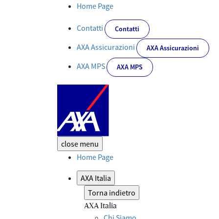
Per stare bene, perché aspettare? AXA torna protagonista nelle pr
Home Page
Contatti
Contatti
AXA Assicurazioni
AXA Assicurazioni
AXA MPS
AXA MPS
close
menu
Home Page
AXA Italia
Torna indietro
AXA Italia
Chi Siamo