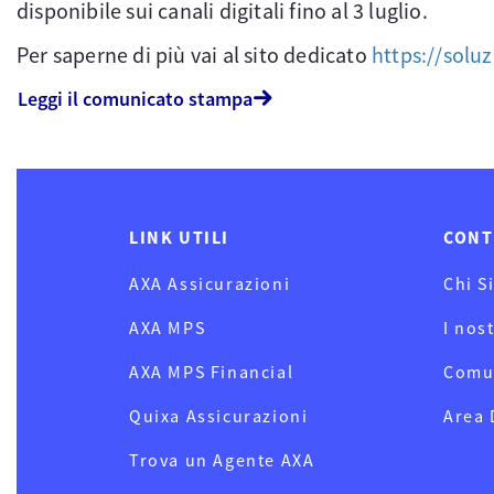
disponibile sui canali digitali fino al 3 luglio.
Per saperne di più vai al sito dedicato
https://soluz
Leggi il comunicato stampa
LINK UTILI
CONT
AXA Assicurazioni
Chi S
AXA MPS
I nos
AXA MPS Financial
Comu
Quixa Assicurazioni
Area
Trova un Agente AXA