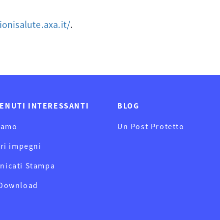
ionisalute.axa.it/
.
ENUTI INTERESSANTI
BLOG
iamo
Un Post Protetto
tri impegni
nicati Stampa
 Download