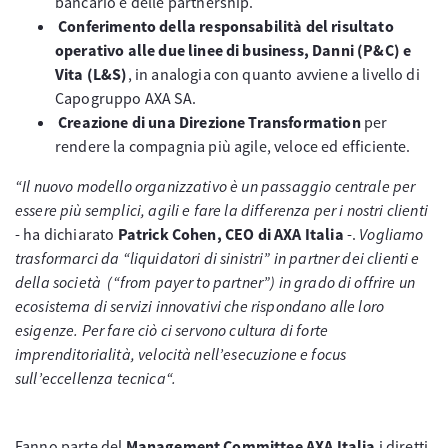
bancario e delle partnership.
Conferimento della responsabilità del risultato
operativo alle due linee di business, Danni (P&C) e
Vita (L&S)
, in analogia con quanto avviene a livello di
Capogruppo AXA SA.
Creazione di una Direzione Transformation
per
rendere la compagnia più agile, veloce ed efficiente.
“Il nuovo modello organizzativo è un passaggio centrale per
essere più semplici, agili e fare la differenza per i nostri clienti
- ha dichiarato
Patrick Cohen, CEO di AXA Italia
-.
Vogliamo
trasformarci da “liquidatori di sinistri” in partner dei clienti e
della società (“from payer to partner”) in grado di offrire un
ecosistema di servizi innovativi che rispondano alle loro
esigenze. Per fare ciò ci servono cultura di forte
imprenditorialità, velocità nell’esecuzione e focus
sull’eccellenza tecnica“.
Fanno parte del
Management Committee AXA Italia
i diretti