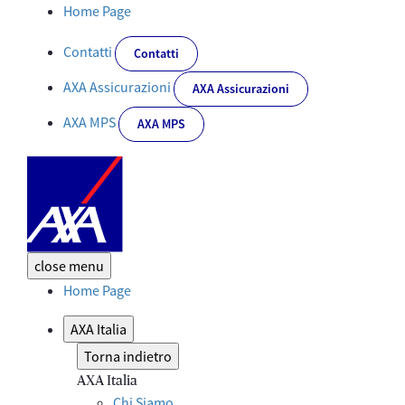
Nuovo modello organizzativo per il Gruppo AXA Italia - Corporate
Home Page
Contatti
Contatti
AXA Assicurazioni
AXA Assicurazioni
AXA MPS
AXA MPS
close
menu
Home Page
AXA Italia
Torna indietro
AXA Italia
Chi Siamo