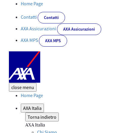
Nasce QUIXA Assicurazioni ed entra a far parte del Gruppo AXA Ita
Home Page
Contatti
Contatti
AXA Assicurazioni
AXA Assicurazioni
AXA MPS
AXA MPS
close
menu
Home Page
AXA Italia
Torna indietro
AXA Italia
Chi Siamo