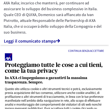
AXA Italia; incarico che manterrà, per continuare ad
assicurare lo sviluppo del business complessivo in Italia.
Quale CEO di QUIXA, Domenico sarà affiancato da Ivan
Pivirotto, attuale Responsabile delle Partnership di AXA
Italia, che si occuperà dello sviluppo della Compagnia e del
suo business.
Leggi il comunicato stampa
CONTINUA SENZA ACCETTARE
Proteggiamo tutte le cose a cui tieni,
come la tua privacy
In AXA ci impegniamo a garantirti la massima
trasparenza. Sempre.
LINK UTILI
Questo sito utilizza cookie o altri strumenti tecnici e potrà, esclusivamente
previa acquisizione del tuo consenso, utilizzare anche cookie analitici, di
profilazione o altri strumenti di tracciamento, in linea con le tue preferenze
CONTENUTI INTERESSANTI
manifestate nell’ambito della navigazione in rete, allo scopo di effettuare
analisi e monitoraggio dei comportamenti dei visitatori di siti web nonché
inviare messaggi pubblicitari. Puoi accettare tutti i cookie cliccando su