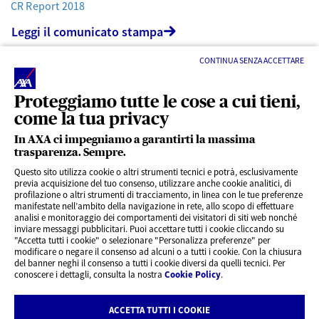
CR Report 2018
Leggi il comunicato stampa
CONTINUA SENZA ACCETTARE
Proteggiamo tutte le cose a cui tieni,
come la tua privacy
In AXA ci impegniamo a garantirti la massima
trasparenza. Sempre.
LINK UTILI
Questo sito utilizza cookie o altri strumenti tecnici e potrà, esclusivamente
previa acquisizione del tuo consenso, utilizzare anche cookie analitici, di
profilazione o altri strumenti di tracciamento, in linea con le tue preferenze
CONTENUTI INTERESSANTI
manifestate nell’ambito della navigazione in rete, allo scopo di effettuare
analisi e monitoraggio dei comportamenti dei visitatori di siti web nonché
inviare messaggi pubblicitari. Puoi accettare tutti i cookie cliccando su
"Accetta tutti i cookie" o selezionare "Personalizza preferenze" per
BLOG
modificare o negare il consenso ad alcuni o a tutti i cookie. Con la chiusura
del banner neghi il consenso a tutti i cookie diversi da quelli tecnici. Per
conoscere i dettagli, consulta la nostra
Cookie Policy
.
CONTATTI
ACCETTA TUTTI I COOKIE
Privacy