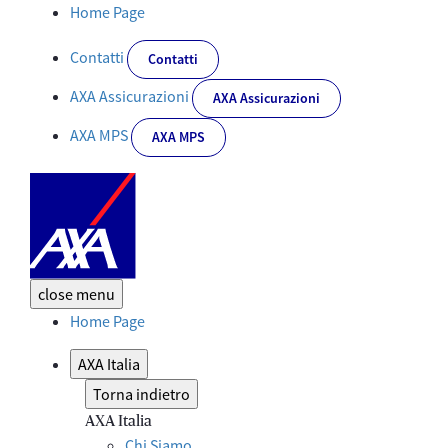
CR Week - Eventi - Corporate
Home Page
Contatti
Contatti
AXA Assicurazioni
AXA Assicurazioni
AXA MPS
AXA MPS
close
menu
Home Page
AXA Italia
Torna indietro
AXA Italia
Chi Siamo