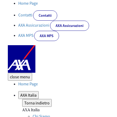
AXA Italia vince il “51° Key Award &amp; 6° Radio Key Award” per 
Home Page
Contatti
Contatti
AXA Assicurazioni
AXA Assicurazioni
AXA MPS
AXA MPS
close
menu
Home Page
AXA Italia
Torna indietro
AXA Italia
Chi Siamo