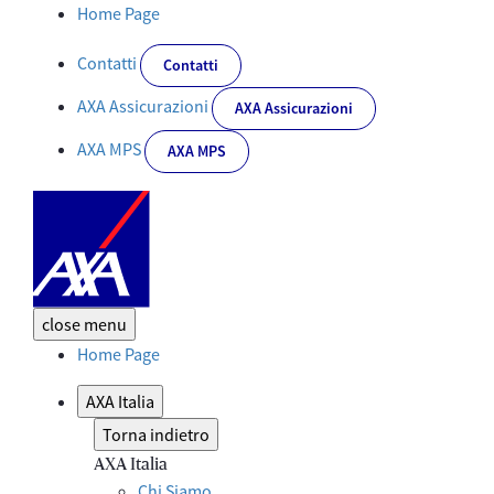
AXA Italia regala a tutti i clienti una Card Salute - Corporate
Home Page
Contatti
Contatti
AXA Assicurazioni
AXA Assicurazioni
AXA MPS
AXA MPS
close
menu
Home Page
AXA Italia
Torna indietro
AXA Italia
Chi Siamo