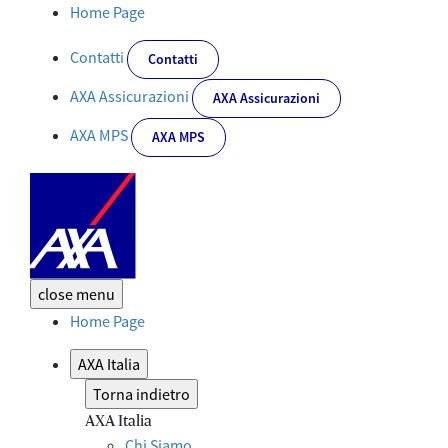
AXA Assicurazioni è partner assicurativo del Gruppo Renault - C
Home Page
Contatti
Contatti
AXA Assicurazioni
AXA Assicurazioni
AXA MPS
AXA MPS
close
menu
Home Page
AXA Italia
Torna indietro
AXA Italia
Chi Siamo