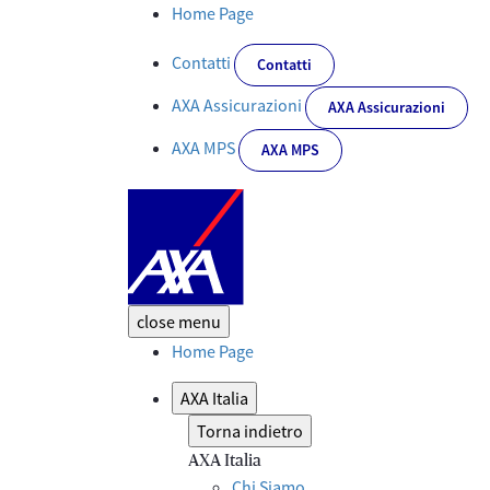
#AXAForum2019: clima, salute e inclusione sono le priorità per gl
Home Page
Contatti
Contatti
AXA Assicurazioni
AXA Assicurazioni
AXA MPS
AXA MPS
close
menu
Home Page
AXA Italia
Torna indietro
AXA Italia
Chi Siamo