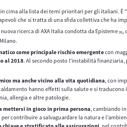
 cima alla lista dei temi prioritari per gli italiani. 
evoli che si tratta di una sfida collettiva che ha impa
 nuova ricerca di AXA Italia condotta da Episteme
,
[1]
 Milano.
imatico come principale rischio emergente
con maggi
to al 2018
. Al secondo posto l’instabilità finanziaria,
ico ma anche vicino alla vita quotidiana
, con imp
urriscaldamento hanno effetti sulla salute e si traduco
ia, allergia e altre patologie.
 a mettersi in gioco in prima persona
, cambiando in
mo per contribuire a salvaguardare la natura e l’ambi
 chiave e stratificato alle assicurazioni
, nel contri