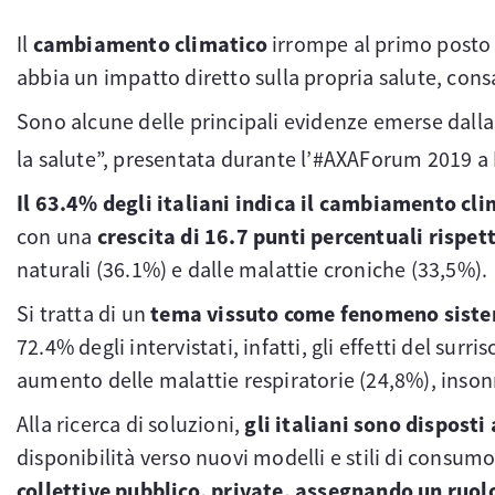
Il
cambiamento climatico
irrompe al primo posto in
abbia un impatto diretto sulla propria salute, consap
Sono alcune delle principali evidenze emerse dalla
la salute”, presentata durante l’#AXAForum 2019 a
Il 63.4% degli italiani indica il cambiamento cl
con una
crescita di 16.7 punti percentuali rispet
naturali (36.1%) e dalle malattie croniche (33,5%).
Si tratta di un
tema vissuto come fenomeno sistem
72.4% degli intervistati, infatti, gli effetti del s
aumento delle malattie respiratorie (24,8%), insonn
Alla ricerca di soluzioni,
gli italiani sono disposti
disponibilità verso nuovi modelli e stili di consu
collettive pubblico, private, assegnando un ruolo