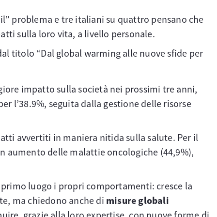
È “il” problema e tre italiani su quattro pensano che
tti sulla loro vita, a livello personale.
 dal titolo “Dal global warming alle nuove sfide per
ore impatto sulla società nei prossimi tre anni,
 per l’38.9%, seguita dalla gestione delle risorse
atti avvertiti in maniera nitida sulla salute. Per il
no in aumento delle malattie oncologiche (44,9%),
 primo luogo i propri comportamenti: cresce la
ente, ma chiedono anche di
misure globali
buire, grazie alla loro expertise, con nuove forme di