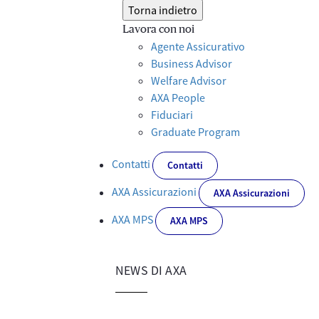
Torna indietro
Lavora con noi
Agente Assicurativo
Business Advisor
Welfare Advisor
AXA People
Fiduciari
Graduate Program
Contatti
Contatti
AXA Assicurazioni
AXA Assicurazioni
AXA MPS
AXA MPS
NEWS DI AXA