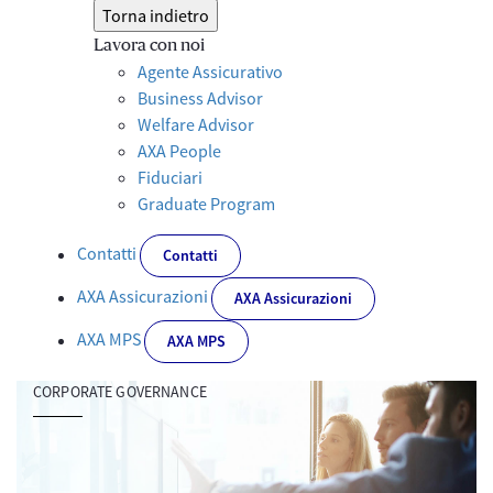
Torna indietro
Lavora con noi
Agente Assicurativo
Business Advisor
Welfare Advisor
AXA People
Fiduciari
Graduate Program
Contatti
Contatti
AXA Assicurazioni
AXA Assicurazioni
AXA MPS
AXA MPS
CORPORATE GOVERNANCE