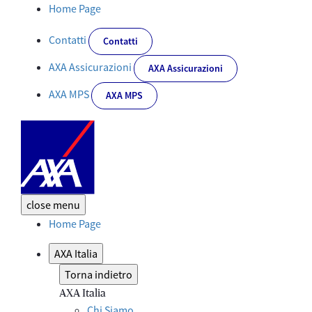
Modello di Organizzazione, Gestione e Controllo - Corporate
Home Page
Contatti
Contatti
AXA Assicurazioni
AXA Assicurazioni
AXA MPS
AXA MPS
close
menu
Home Page
AXA Italia
Torna indietro
AXA Italia
Chi Siamo