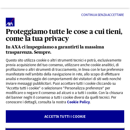
CONTINUA SENZA ACCETTARE
Proteggiamo tutte le cose a cui tieni,
come la tua privacy
In AXA ci impegniamo a garantirti la massima
trasparenza. Sempre.
LINK UTILI
Questo sito utilizza cookie o altri strumenti tecnici e potrà, esclusivamente
previa acquisizione del tuo consenso, utilizzare anche cookie analitici, di
profilazione o altri strumenti di tracciamento, in linea con le tue preferenze
CONTENUTI INTERESSANTI
manifestate nell’ambito della navigazione in rete, allo scopo di effettuare
analisi e monitoraggio dei comportamenti dei visitatori di siti web nonché
inviare messaggi pubblicitari. Puoi accettare tutti i cookie cliccando su
"Accetta tutti i cookie" o selezionare "Personalizza preferenze" per
BLOG
modificare o negare il consenso ad alcuni o a tutti i cookie. Con la chiusura
del banner neghi il consenso a tutti i cookie diversi da quelli tecnici. Per
conoscere i dettagli, consulta la nostra
Cookie Policy
.
CONTATTI
ACCETTA TUTTI I COOKIE
Privacy
Rivedi le tue scelte sui Cookie
Cookie Policy