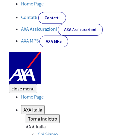
Dettaglio News - Corporate
Home Page
Contatti
Contatti
AXA Assicurazioni
AXA Assicurazioni
AXA MPS
AXA MPS
close
menu
Home Page
AXA Italia
Torna indietro
AXA Italia
Chi Siamo