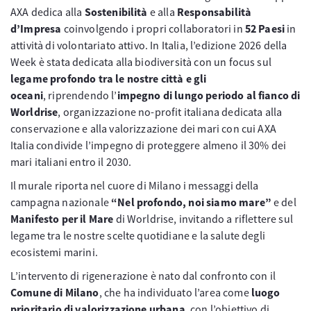
AXA dedica alla
Sostenibilità
e alla
Responsabilità
d’Impresa
coinvolgendo i propri collaboratori in
52 Paesi
in
attività di volontariato attivo. In Italia, l’edizione 2026 della
Week è stata dedicata alla biodiversità con un focus sul
legame profondo tra le nostre città e gli
oceani
, riprendendo l’
impegno di lungo periodo al fianco di
Worldrise
, organizzazione no-profit italiana dedicata alla
conservazione e alla valorizzazione dei mari con cui AXA
Italia condivide l’impegno di proteggere almeno il 30% dei
mari italiani entro il 2030.
Il murale riporta nel cuore di Milano i messaggi della
campagna nazionale
“Nel profondo, noi siamo mare”
e del
Manifesto per il Mare
di Worldrise, invitando a riflettere sul
legame tra le nostre scelte quotidiane e la salute degli
ecosistemi marini.
L’intervento di rigenerazione è nato dal confronto con il
Comune di Milano
, che ha individuato l’area come
luogo
prioritario di valorizzazione urbana
, con l’obiettivo di