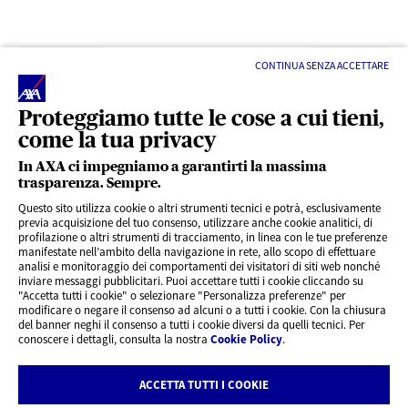
Precedente
Successivo
CONTINUA SENZA ACCETTARE
Proteggiamo tutte le cose a cui tieni,
come la tua privacy
In AXA ci impegniamo a garantirti la massima
trasparenza. Sempre.
LINK UTILI
Questo sito utilizza cookie o altri strumenti tecnici e potrà, esclusivamente
previa acquisizione del tuo consenso, utilizzare anche cookie analitici, di
profilazione o altri strumenti di tracciamento, in linea con le tue preferenze
CONTENUTI INTERESSANTI
manifestate nell’ambito della navigazione in rete, allo scopo di effettuare
analisi e monitoraggio dei comportamenti dei visitatori di siti web nonché
inviare messaggi pubblicitari. Puoi accettare tutti i cookie cliccando su
"Accetta tutti i cookie" o selezionare "Personalizza preferenze" per
BLOG
modificare o negare il consenso ad alcuni o a tutti i cookie. Con la chiusura
del banner neghi il consenso a tutti i cookie diversi da quelli tecnici. Per
conoscere i dettagli, consulta la nostra
Cookie Policy
.
CONTATTI
ACCETTA TUTTI I COOKIE
Privacy
Rivedi le tue scelte sui Cookie