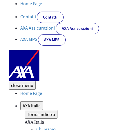
AXA Italia protagonista agli Insurance Communication Grand Prix
Home Page
Contatti
Contatti
AXA Assicurazioni
AXA Assicurazioni
AXA MPS
AXA MPS
close
menu
Home Page
AXA Italia
Torna indietro
AXA Italia
Chi Siamo