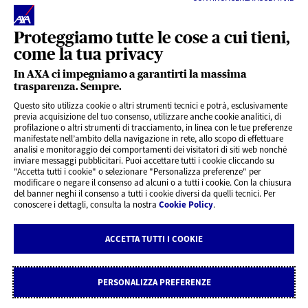
Proteggiamo tutte le cose a cui tieni,
come la tua privacy
In AXA ci impegniamo a garantirti la massima
trasparenza. Sempre.
LINK UTILI
Questo sito utilizza cookie o altri strumenti tecnici e potrà, esclusivamente
previa acquisizione del tuo consenso, utilizzare anche cookie analitici, di
profilazione o altri strumenti di tracciamento, in linea con le tue preferenze
CONTENUTI INTERESSANTI
manifestate nell’ambito della navigazione in rete, allo scopo di effettuare
analisi e monitoraggio dei comportamenti dei visitatori di siti web nonché
inviare messaggi pubblicitari. Puoi accettare tutti i cookie cliccando su
"Accetta tutti i cookie" o selezionare "Personalizza preferenze" per
BLOG
modificare o negare il consenso ad alcuni o a tutti i cookie. Con la chiusura
del banner neghi il consenso a tutti i cookie diversi da quelli tecnici. Per
conoscere i dettagli, consulta la nostra
Cookie Policy
.
CONTATTI
ACCETTA TUTTI I COOKIE
Privacy
Rivedi le tue scelte sui Cookie
Cookie Policy
Note legali
PERSONALIZZA PREFERENZE
Dichiarazione di accessibilità
AXA Assicurazioni S.p.A. - P.IVA GRUPPO IVA AXA ITALIA n. 10534960967