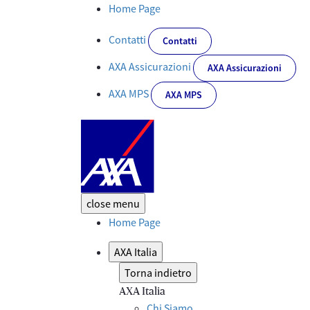
Dettaglio News - Corporate
Home Page
Contatti
Contatti
AXA Assicurazioni
AXA Assicurazioni
AXA MPS
AXA MPS
close
menu
Home Page
AXA Italia
Torna indietro
AXA Italia
Chi Siamo