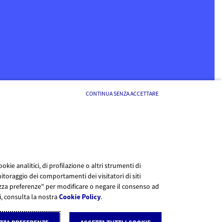
CONTINUA SENZA ACCETTARE
kie analitici, di profilazione o altri strumenti di
itoraggio dei comportamenti dei visitatori di siti
lizza preferenze" per modificare o negare il consenso ad
li, consulta la nostra
Cookie Policy
.