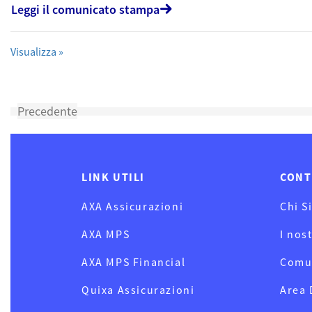
Leggi il comunicato stampa
Visualizza »
Precedente
LINK UTILI
CONT
AXA Assicurazioni
Chi S
AXA MPS
I nos
AXA MPS Financial
Comu
Quixa Assicurazioni
Area