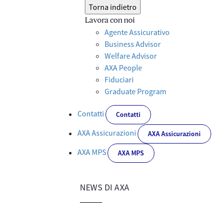
Torna indietro
Lavora con noi
Agente Assicurativo
Business Advisor
Welfare Advisor
AXA People
Fiduciari
Graduate Program
Contatti
Contatti
AXA Assicurazioni
AXA Assicurazioni
AXA MPS
AXA MPS
NEWS DI AXA