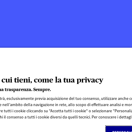
 cui tieni, come la tua privacy
ma trasparenza. Sempre.
otrà, esclusivamente previa acquisizione del tuo consenso, utilizzare anche coo
 nell’ambito della navigazione in rete, allo scopo di effettuare analisi e mon
e tutti i cookie cliccando su "Accetta tutti i cookie" o selezionare "Persona
i il consenso a tutti i cookie diversi da quelli tecnici. Per conoscere i dettag
SEGUICI SU