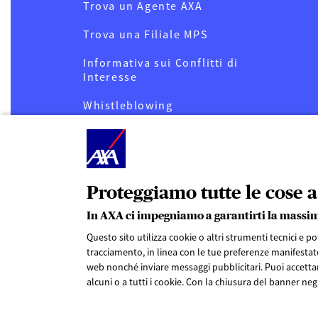
Trova un Agente AXA
Trova una Filiale MPS
Informativa sui Conflitti di
Interesse
Whistleblowing
Privacy
Cookies
Note legali
Proteggiamo tutte le cose a
In AXA ci impegniamo a garantirti la massi
Diritto all’oblio oncologico
Questo sito utilizza cookie o altri strumenti tecnici e p
tracciamento, in linea con le tue preferenze manifestate
web nonché inviare messaggi pubblicitari. Puoi accettar
alcuni o a tutti i cookie. Con la chiusura del banner negh