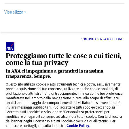
Visualizza »
Precedente
Successivo
CONTINUA SENZA ACCETTARE
Proteggiamo tutte le cose a cui tieni,
come la tua privacy
In AXA ci impegniamo a garantirti la massima
trasparenza. Sempre.
LINK UTILI
Questo sito utilizza cookie o altri strumenti tecnici e potrà, esclusivamente
previa acquisizione del tuo consenso, utilizzare anche cookie analitici, di
profilazione o altri strumenti di tracciamento, in linea con le tue preferenze
CONTENUTI INTERESSANTI
manifestate nell’ambito della navigazione in rete, allo scopo di effettuare
analisi e monitoraggio dei comportamenti dei visitatori di siti web nonché
inviare messaggi pubblicitari. Puoi accettare tutti i cookie cliccando su
"Accetta tutti i cookie" o selezionare "Personalizza preferenze" per
BLOG
modificare o negare il consenso ad alcuni o a tutti i cookie. Con la chiusura
del banner neghi il consenso a tutti i cookie diversi da quelli tecnici. Per
conoscere i dettagli, consulta la nostra
Cookie Policy
.