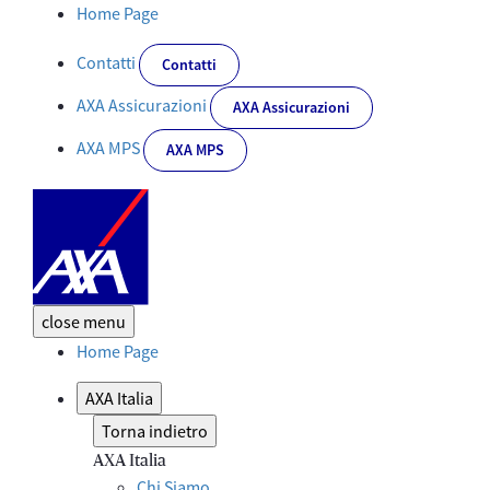
Dettaglio News - Corporate
Home Page
Contatti
Contatti
AXA Assicurazioni
AXA Assicurazioni
AXA MPS
AXA MPS
close
menu
Home Page
AXA Italia
Torna indietro
AXA Italia
Chi Siamo