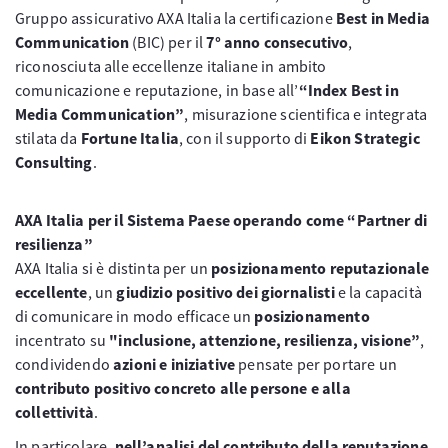
Gruppo assicurativo AXA Italia la certificazione
Best in Media
Communication
(BIC) per il
7° anno consecutivo
,
riconosciuta alle eccellenze italiane in ambito
comunicazione e reputazione, in base all’
“Index Best in
Media Communication”
, misurazione scientifica e integrata
stilata da
Fortune Italia
, con il supporto di
Eikon Strategic
Consulting
.
AXA Italia per il Sistema Paese operando come “Partner di
resilienza”
AXA Italia si è distinta per un
posizionamento reputazionale
eccellente
, un
giudizio positivo dei giornalisti
e la capacità
di comunicare in modo efficace un
posizionamento
incentrato su
"inclusione, attenzione, resilienza, visione”
,
condividendo
azioni e iniziative
pensate per portare un
contributo positivo concreto alle persone e alla
collettività
.
In particolare,
nell’analisi del contributo della reputazione