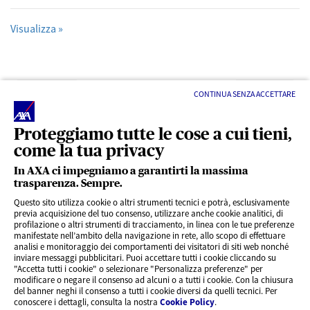
Visualizza »
Precedente
Successivo
CONTINUA SENZA ACCETTARE
Proteggiamo tutte le cose a cui tieni,
come la tua privacy
In AXA ci impegniamo a garantirti la massima
trasparenza. Sempre.
LINK UTILI
Questo sito utilizza cookie o altri strumenti tecnici e potrà, esclusivamente
previa acquisizione del tuo consenso, utilizzare anche cookie analitici, di
profilazione o altri strumenti di tracciamento, in linea con le tue preferenze
CONTENUTI INTERESSANTI
manifestate nell’ambito della navigazione in rete, allo scopo di effettuare
analisi e monitoraggio dei comportamenti dei visitatori di siti web nonché
inviare messaggi pubblicitari. Puoi accettare tutti i cookie cliccando su
"Accetta tutti i cookie" o selezionare "Personalizza preferenze" per
BLOG
modificare o negare il consenso ad alcuni o a tutti i cookie. Con la chiusura
del banner neghi il consenso a tutti i cookie diversi da quelli tecnici. Per
conoscere i dettagli, consulta la nostra
Cookie Policy
.