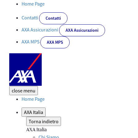
Dettaglio News - Corporate
Home Page
Contatti
Contatti
AXA Assicurazioni
AXA Assicurazioni
AXA MPS
AXA MPS
close
menu
Home Page
AXA Italia
Torna indietro
AXA Italia
Chi Siamo