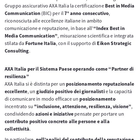
Gruppo assicurativo AXA Italia la certificazione
Best in Media
Communication
(BIC) per il
7° anno consecutivo
,
riconosciuta alle eccellenze italiane in ambito
comunicazione e reputazione, in base all’
“Index Best in
Media Communication”
, misurazione scientifica e integrata
stilata da
Fortune Italia
, con il supporto di
Eikon Strategic
Consulting
.
AXA Italia per il Sistema Paese operando come “Partner di
resilienza”
AXA Italia si è distinta per un
posizionamento reputazionale
eccellente
, un
giudizio positivo dei giornalisti
e la capacità
di comunicare in modo efficace un
posizionamento
incentrato su
"inclusione, attenzione, resilienza, visione”
,
condividendo
azioni e iniziative
pensate per portare un
contributo positivo concreto alle persone e alla
collettività
.
In particolare,
nell’analisi del contributo della reputazione