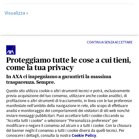
Visualizza »
Precedente
Successivo
CONTINUA SENZA ACCETTARE
Proteggiamo tutte le cose a cui tieni,
come la tua privacy
In AXA ci impegniamo a garantirti la massima
trasparenza. Sempre.
LINK UTILI
Questo sito utilizza cookie o altri strumenti tecnici e potrà, esclusivamente
previa acquisizione del tuo consenso, utilizzare anche cookie analitici, di
profilazione o altri strumenti di tracciamento, in linea con le tue preferenze
CONTENUTI INTERESSANTI
manifestate nell’ambito della navigazione in rete, allo scopo di effettuare
analisi e monitoraggio dei comportamenti dei visitatori di siti web nonché
inviare messaggi pubblicitari. Puoi accettare tutti i cookie cliccando su
"Accetta tutti i cookie" o selezionare "Personalizza preferenze" per
BLOG
modificare o negare il consenso ad alcuni o a tutti i cookie. Con la chiusura
del banner neghi il consenso a tutti i cookie diversi da quelli tecnici. Per
conoscere i dettagli, consulta la nostra
Cookie Policy
.