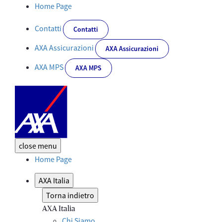
Dettaglio News - Corporate
Home Page
Contatti
Contatti
AXA Assicurazioni
AXA Assicurazioni
AXA MPS
AXA MPS
close
menu
Home Page
AXA Italia
Torna indietro
AXA Italia
Chi Siamo