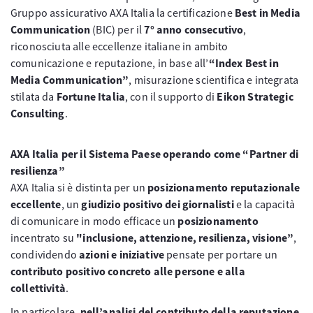
Gruppo assicurativo AXA Italia la certificazione
Best in Media
Communication
(BIC) per il
7° anno consecutivo
,
riconosciuta alle eccellenze italiane in ambito
comunicazione e reputazione, in base all’
“Index Best in
Media Communication”
, misurazione scientifica e integrata
stilata da
Fortune Italia
, con il supporto di
Eikon Strategic
Consulting
.
AXA Italia per il Sistema Paese operando come “Partner di
resilienza”
AXA Italia si è distinta per un
posizionamento reputazionale
eccellente
, un
giudizio positivo dei giornalisti
e la capacità
di comunicare in modo efficace un
posizionamento
incentrato su
"inclusione, attenzione, resilienza, visione”
,
condividendo
azioni e iniziative
pensate per portare un
contributo positivo concreto alle persone e alla
collettività
.
In particolare,
nell’analisi del contributo della reputazione