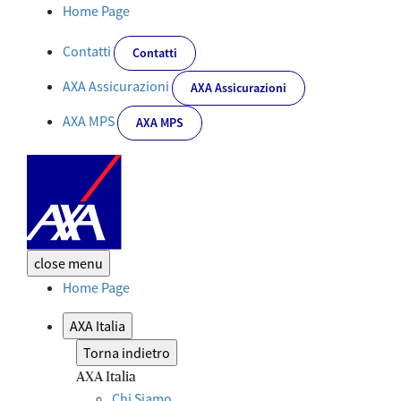
Dettaglio News - Corporate
Home Page
Contatti
Contatti
AXA Assicurazioni
AXA Assicurazioni
AXA MPS
AXA MPS
close
menu
Home Page
AXA Italia
Torna indietro
AXA Italia
Chi Siamo