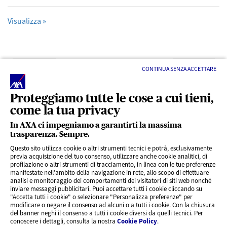
Visualizza »
Precedente
Successivo
CONTINUA SENZA ACCETTARE
Proteggiamo tutte le cose a cui tieni,
come la tua privacy
In AXA ci impegniamo a garantirti la massima
trasparenza. Sempre.
LINK UTILI
Questo sito utilizza cookie o altri strumenti tecnici e potrà, esclusivamente
previa acquisizione del tuo consenso, utilizzare anche cookie analitici, di
profilazione o altri strumenti di tracciamento, in linea con le tue preferenze
CONTENUTI INTERESSANTI
manifestate nell’ambito della navigazione in rete, allo scopo di effettuare
analisi e monitoraggio dei comportamenti dei visitatori di siti web nonché
inviare messaggi pubblicitari. Puoi accettare tutti i cookie cliccando su
"Accetta tutti i cookie" o selezionare "Personalizza preferenze" per
BLOG
modificare o negare il consenso ad alcuni o a tutti i cookie. Con la chiusura
del banner neghi il consenso a tutti i cookie diversi da quelli tecnici. Per
conoscere i dettagli, consulta la nostra
Cookie Policy
.