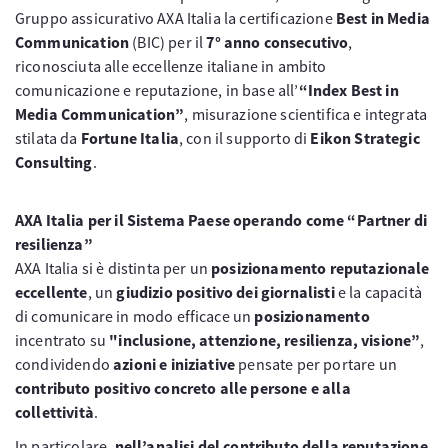
Gruppo assicurativo AXA Italia la certificazione
Best in Media
Communication
(BIC) per il
7° anno consecutivo
,
riconosciuta alle eccellenze italiane in ambito
comunicazione e reputazione, in base all’
“Index Best in
Media Communication”
, misurazione scientifica e integrata
stilata da
Fortune Italia
, con il supporto di
Eikon Strategic
Consulting
.
AXA Italia per il Sistema Paese operando come “Partner di
resilienza”
AXA Italia si è distinta per un
posizionamento reputazionale
eccellente
, un
giudizio positivo dei giornalisti
e la capacità
di comunicare in modo efficace un
posizionamento
incentrato su
"inclusione, attenzione, resilienza, visione”
,
condividendo
azioni e iniziative
pensate per portare un
contributo positivo concreto alle persone e alla
collettività
.
In particolare,
nell’analisi del contributo della reputazione