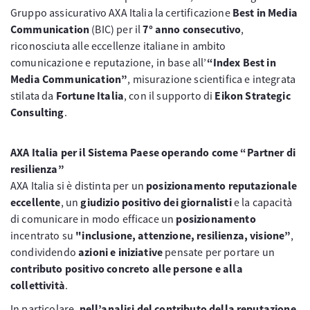
Gruppo assicurativo AXA Italia la certificazione
Best in Media
Communication
(BIC) per il
7° anno consecutivo
,
riconosciuta alle eccellenze italiane in ambito
comunicazione e reputazione, in base all’
“Index Best in
Media Communication”
, misurazione scientifica e integrata
stilata da
Fortune Italia
, con il supporto di
Eikon Strategic
Consulting
.
AXA Italia per il Sistema Paese operando come “Partner di
resilienza”
AXA Italia si è distinta per un
posizionamento reputazionale
eccellente
, un
giudizio positivo dei giornalisti
e la capacità
di comunicare in modo efficace un
posizionamento
incentrato su
"inclusione, attenzione, resilienza, visione”
,
condividendo
azioni e iniziative
pensate per portare un
contributo positivo concreto alle persone e alla
collettività
.
In particolare,
nell’analisi del contributo della reputazione