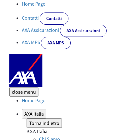
Dettaglio News - Corporate
Home Page
Contatti
Contatti
AXA Assicurazioni
AXA Assicurazioni
AXA MPS
AXA MPS
close
menu
Home Page
AXA Italia
Torna indietro
AXA Italia
Chi Siamo