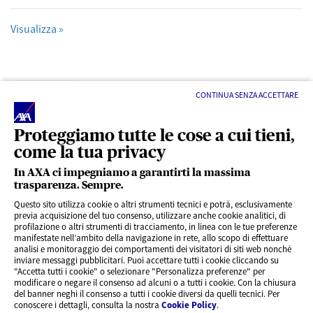
Visualizza »
Precedente
Successivo
CONTINUA SENZA ACCETTARE
Proteggiamo tutte le cose a cui tieni,
come la tua privacy
In AXA ci impegniamo a garantirti la massima
trasparenza. Sempre.
LINK UTILI
Questo sito utilizza cookie o altri strumenti tecnici e potrà, esclusivamente
previa acquisizione del tuo consenso, utilizzare anche cookie analitici, di
profilazione o altri strumenti di tracciamento, in linea con le tue preferenze
CONTENUTI INTERESSANTI
manifestate nell’ambito della navigazione in rete, allo scopo di effettuare
analisi e monitoraggio dei comportamenti dei visitatori di siti web nonché
inviare messaggi pubblicitari. Puoi accettare tutti i cookie cliccando su
"Accetta tutti i cookie" o selezionare "Personalizza preferenze" per
BLOG
modificare o negare il consenso ad alcuni o a tutti i cookie. Con la chiusura
del banner neghi il consenso a tutti i cookie diversi da quelli tecnici. Per
conoscere i dettagli, consulta la nostra
Cookie Policy
.