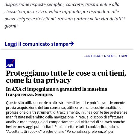
disposizione risposte semplici, concrete, trasparenti e allo
stesso tempo servizi a valore aggiunto per rispondere alle
nuove esigenze dei clienti, da vero partner nella vita di tutti i
giorni”.
Leggi il comunicato stampa
CONTINUA SENZA ACCETTARE
Proteggiamo tutte le cose a cui tieni,
come la tua privacy
In AXA ci impegniamo a garantirti la massima
trasparenza. Sempre.
LINK UTILI
Questo sito utilizza cookie o altri strumenti tecnici e potrà, esclusivamente
previa acquisizione del tuo consenso, utilizzare anche cookie analitici, di
profilazione o altri strumenti di tracciamento, in linea con le tue preferenze
CONTENUTI INTERESSANTI
manifestate nell’ambito della navigazione in rete, allo scopo di effettuare
analisi e monitoraggio dei comportamenti dei visitatori di siti web nonché
inviare messaggi pubblicitari. Puoi accettare tutti i cookie cliccando su
"Accetta tutti i cookie" o selezionare "Personalizza preferenze" per
BLOG