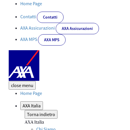
Salute, sicurezza digitale e casa: con le soluzioni innovative qu
Home Page
Contatti
Contatti
AXA Assicurazioni
AXA Assicurazioni
AXA MPS
AXA MPS
close
menu
Home Page
AXA Italia
Torna indietro
AXA Italia
Chi Siamo