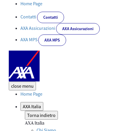
AXA Bocconi Seminar 2015 - Corporate
Home Page
Contatti
Contatti
AXA Assicurazioni
AXA Assicurazioni
AXA MPS
AXA MPS
close
menu
Home Page
AXA Italia
Torna indietro
AXA Italia
Chi Siamo