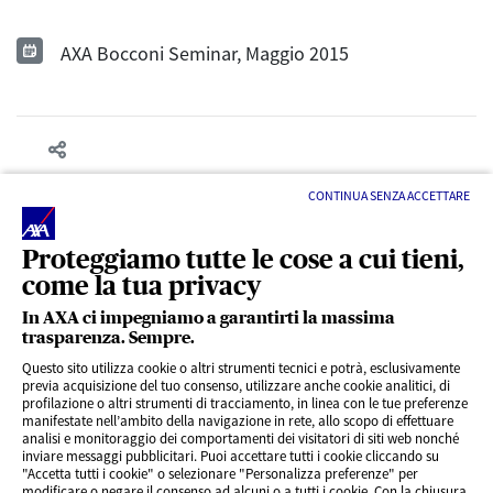
AXA Bocconi Seminar, Maggio 2015
CONTINUA SENZA ACCETTARE
Proteggiamo tutte le cose a cui tieni,
come la tua privacy
In AXA ci impegniamo a garantirti la massima
trasparenza. Sempre.
LINK UTILI
Questo sito utilizza cookie o altri strumenti tecnici e potrà, esclusivamente
previa acquisizione del tuo consenso, utilizzare anche cookie analitici, di
profilazione o altri strumenti di tracciamento, in linea con le tue preferenze
CONTENUTI INTERESSANTI
manifestate nell’ambito della navigazione in rete, allo scopo di effettuare
analisi e monitoraggio dei comportamenti dei visitatori di siti web nonché
inviare messaggi pubblicitari. Puoi accettare tutti i cookie cliccando su
"Accetta tutti i cookie" o selezionare "Personalizza preferenze" per
BLOG
modificare o negare il consenso ad alcuni o a tutti i cookie. Con la chiusura