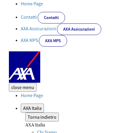
AXA Italia sul podio dei Italy Best Employers 2021 nel settore Ban
Home Page
Contatti
Contatti
AXA Assicurazioni
AXA Assicurazioni
AXA MPS
AXA MPS
close
menu
Home Page
AXA Italia
Torna indietro
AXA Italia
Chi Siamo