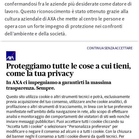
confermandosi fra le aziende più desiderate come datore di
lavoro. Questo riconoscimento è stato ottenuto grazie alla
cultura aziendale di AXA che mette al centro le persone e
opera con un forte impegno di protezione nei confronti
dell’ambiente e della società.
CONTINUA SENZA ACCETTARE
Proteggiamo tutte le cose a cui tieni,
come la tua privacy
In AXA ci impegniamo a garantirti la massima
trasparenza. Sempre.
LINK UTILI
Questo sito utilizza cookie o altri strumenti tecnici e potrà, esclusivamente
previa acquisizione del tuo consenso, utilizzare anche cookie analitici, di
profilazione o altri strumenti di tracciamento, in linea con le tue preferenze
CONTENUTI INTERESSANTI
manifestate nell’ambito della navigazione in rete, allo scopo di effettuare
analisi e monitoraggio dei comportamenti dei visitatori di siti web nonché
inviare messaggi pubblicitari. Puoi accettare tutti i cookie cliccando su
"Accetta tutti i cookie" o selezionare "Personalizza preferenze" per
BLOG
modificare o negare il consenso ad alcuni o a tutti i cookie. Con la chiusura
del banner neghi il consenso a tutti i cookie diversi da quelli tecnici. Per