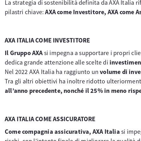
La strategia di sostenibilità definita da AXA Italia r
pilastri chiave:
AXA come Investitore, AXA come A
AXA ITALIA COME INVESTITORE
Il Gruppo AXA
si impegna a supportare i propri clien
dedica grande attenzione alle scelte di
investiment
Nel 2022 AXA Italia ha raggiunto un
volume di inve
Tra gli altri obiettivi ha inoltre ridotto ulteriormen
all’anno precedente, nonché il 25% in meno risp
AXA ITALIA COME ASSICURATORE
Come compagnia assicurativa, AXA Italia
si impe
rischi, con l’intento finale di migliorare la qualità