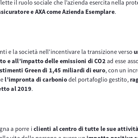
iflette il ruolo sociale che l’azienda esercita nella pr
ssicuratore e AXA come Azienda Esemplare
.
ti e la società nell’incentivare la transizione verso
u
o e all’impatto delle emissioni di CO2
ad esse asso
stimenti Green di 1,45 miliardi di euro
, con un inc
te
l’impronta di carbonio
del portafoglio gestito,
ra
etto al 2019
.
gna a porre i
clienti al centro di tutte le sue attivit
 della vita delle persone e avere un
impatto positivo s