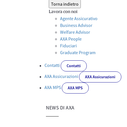
Torna indietro
Lavora con noi
Agente Assicurativo
Business Advisor
Welfare Advisor
AXA People
Fiduciari
Graduate Program
Contatti
Contatti
AXA Assicurazioni
AXA Assicurazioni
AXA MPS
AXA MPS
NEWS DI AXA