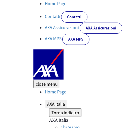
AXA Italia presenta il Report di Sostenibilità 2022 - Corporate
Home Page
Contatti
Contatti
AXA Assicurazioni
AXA Assicurazioni
AXA MPS
AXA MPS
close
menu
Home Page
AXA Italia
Torna indietro
AXA Italia
Chi Siamo