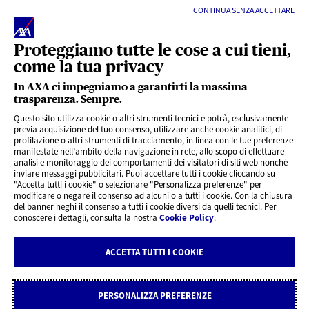
CONTINUA SENZA ACCETTARE
Proteggiamo tutte le cose a cui tieni,
come la tua privacy
In AXA ci impegniamo a garantirti la massima
trasparenza. Sempre.
LINK UTILI
Questo sito utilizza cookie o altri strumenti tecnici e potrà, esclusivamente
previa acquisizione del tuo consenso, utilizzare anche cookie analitici, di
profilazione o altri strumenti di tracciamento, in linea con le tue preferenze
CONTENUTI INTERESSANTI
manifestate nell’ambito della navigazione in rete, allo scopo di effettuare
analisi e monitoraggio dei comportamenti dei visitatori di siti web nonché
inviare messaggi pubblicitari. Puoi accettare tutti i cookie cliccando su
"Accetta tutti i cookie" o selezionare "Personalizza preferenze" per
BLOG
modificare o negare il consenso ad alcuni o a tutti i cookie. Con la chiusura
del banner neghi il consenso a tutti i cookie diversi da quelli tecnici. Per
conoscere i dettagli, consulta la nostra
Cookie Policy
.
CONTATTI
ACCETTA TUTTI I COOKIE
Privacy
Rivedi le tue scelte sui Cookie
Cookie Policy
Note legali
PERSONALIZZA PREFERENZE
Dichiarazione di accessibilità