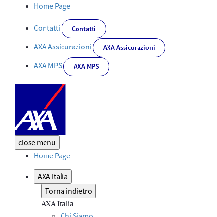
AXA Italia: le sedi di Milano, Roma e Torino unite da 3 panchine r
Home Page
Contatti
Contatti
AXA Assicurazioni
AXA Assicurazioni
AXA MPS
AXA MPS
close
menu
Home Page
AXA Italia
Torna indietro
AXA Italia
Chi Siamo