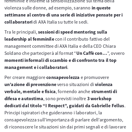
femminile e insieme la sensibilizzazione sul tema della
violenza sulle donne, ad esempio, saranno
in queste
settimane al centro di una serie di iniziative pensate per i
collaboratori
di AXA Italia su tutte le sedi.
Tra le principali,
sessioni di speed mentoring sulla
leadership al femminile
con il contributo fattivo del
management committee di AXA Italia e della CEO Chiara
Soldano che parteciperà al format “
Un Caffè con…
”, ovvero
momenti informali di scambio e di confronto tra il top
management e i collaboratori
.
Per creare maggiore
consapevolezza
e promuovere
un’azione di prevenzione
verso situazioni di
violenza
verbale, mentale e fisica
, fornendo anche
strumenti di
difesa e autostima
, sono previsti inoltre
3 workshop
dedicati dal titolo “I Respect”, guidati da Gabrielle Fellus
.
Principi ispiratori che guideranno i laboratori, la
consapevolezza sull’importanza di parlare dell’argomento,
di riconoscere le situazioni sin dai primi segnali e di lavorare