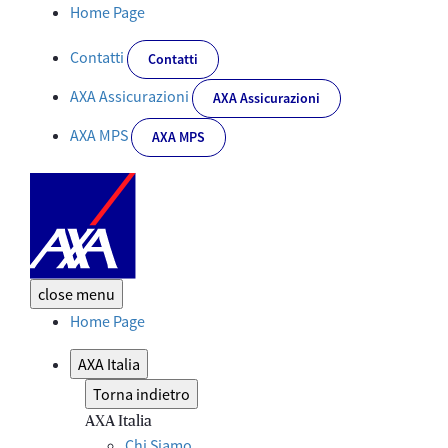
AXA Italia insieme a WeWorld in un’azione concreta per l’inclusion
Home Page
Contatti
Contatti
AXA Assicurazioni
AXA Assicurazioni
AXA MPS
AXA MPS
close
menu
Home Page
AXA Italia
Torna indietro
AXA Italia
Chi Siamo