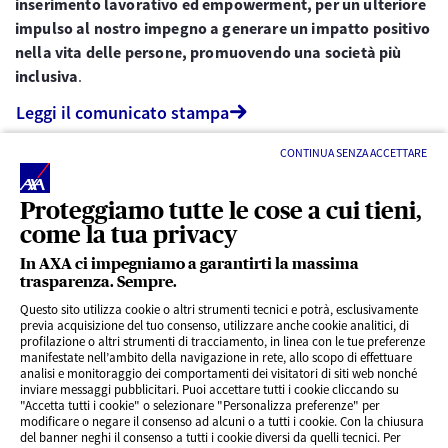
inserimento lavorativo ed empowerment, per un ulteriore
impulso al nostro impegno a generare un impatto positivo
nella vita delle persone, promuovendo una società più
inclusiva
.
Leggi il comunicato stampa
CONTINUA SENZA ACCETTARE
Proteggiamo tutte le cose a cui tieni,
come la tua privacy
In AXA ci impegniamo a garantirti la massima
trasparenza. Sempre.
LINK UTILI
Questo sito utilizza cookie o altri strumenti tecnici e potrà, esclusivamente
previa acquisizione del tuo consenso, utilizzare anche cookie analitici, di
profilazione o altri strumenti di tracciamento, in linea con le tue preferenze
CONTENUTI INTERESSANTI
manifestate nell’ambito della navigazione in rete, allo scopo di effettuare
analisi e monitoraggio dei comportamenti dei visitatori di siti web nonché
inviare messaggi pubblicitari. Puoi accettare tutti i cookie cliccando su
"Accetta tutti i cookie" o selezionare "Personalizza preferenze" per
BLOG
modificare o negare il consenso ad alcuni o a tutti i cookie. Con la chiusura
del banner neghi il consenso a tutti i cookie diversi da quelli tecnici. Per