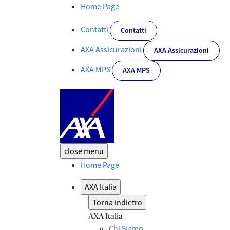
AXA Italia è Top Employer 2021 - Corporate
Home Page
Contatti
Contatti
AXA Assicurazioni
AXA Assicurazioni
AXA MPS
AXA MPS
close
menu
Home Page
AXA Italia
Torna indietro
AXA Italia
Chi Siamo