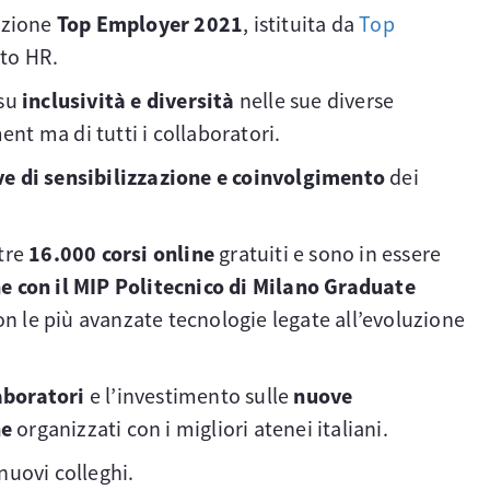
cazione
Top Employer 2021
, istituita da
Top
ito HR.
 su
inclusività e diversità
nelle sue diverse
ent ma di tutti i collaboratori.
ve di sensibilizzazione e coinvolgimento
dei
ltre
16.000 corsi online
gratuiti e sono in essere
e con il MIP Politecnico di Milano Graduate
on le più avanzate tecnologie legate all’evoluzione
aboratori
e l’investimento sulle
nuove
ne
organizzati con i migliori atenei italiani.
nuovi colleghi.