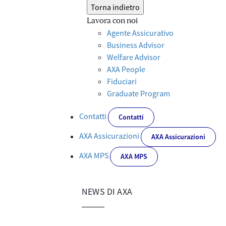
Torna indietro
Lavora con noi
Agente Assicurativo
Business Advisor
Welfare Advisor
AXA People
Fiduciari
Graduate Program
Contatti
Contatti
AXA Assicurazioni
AXA Assicurazioni
AXA MPS
AXA MPS
NEWS DI AXA