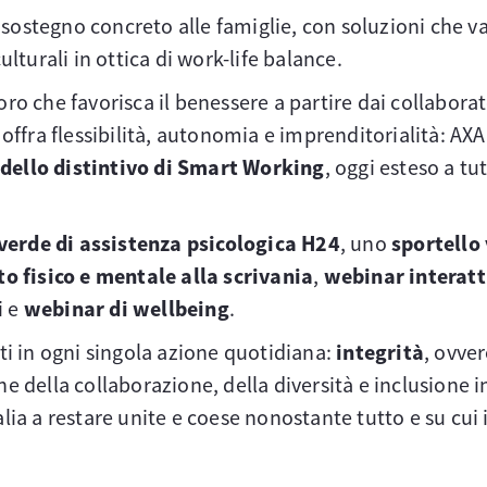
 sostegno concreto alle famiglie, con soluzioni che va
ulturali in ottica di work-life balance.
che favorisca il benessere a partire dai collaborator
 offra flessibilità, autonomia e imprenditorialità: AXA
ello distintivo di Smart Working
, oggi esteso a t
erde di assistenza psicologica H24
, uno
sportello 
o fisico e mentale alla scrivania
,
webinar interatti
i e
webinar di wellbeing
.
iti in ogni singola azione quotidiana:
integrità
, ovver
e della collaborazione, della diversità e inclusione 
alia a restare unite e coese nonostante tutto e su cui