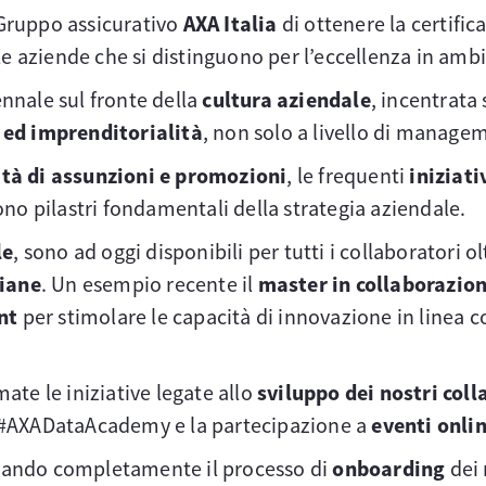
Gruppo assicurativo
AXA Italia
di ottenere la certifi
le aziende che si distinguono per l’eccellenza in amb
nnale sul fronte della
cultura aziendale
, incentrata
 ed imprenditorialità
, non solo a livello di managem
ità di assunzioni e promozioni
, le frequenti
iniziati
sono pilastri fondamentali della strategia aziendale.
le
, sono ad oggi disponibili per tutti i collaboratori o
liane
. Un esempio recente il
master in collaborazion
nt
per stimolare le capacità di innovazione in linea c
te le iniziative legate allo
sviluppo dei nostri coll
 #AXADataAcademy e la partecipazione a
eventi onli
izzando completamente il processo di
onboarding
dei 