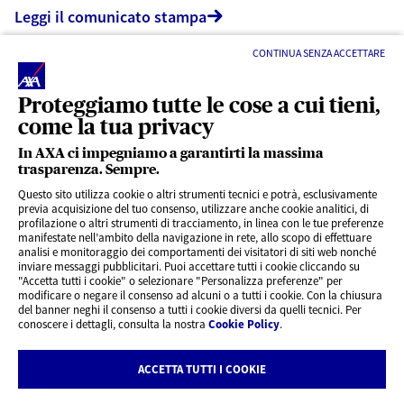
Leggi il comunicato stampa
CONTINUA SENZA ACCETTARE
Proteggiamo tutte le cose a cui tieni,
come la tua privacy
In AXA ci impegniamo a garantirti la massima
trasparenza. Sempre.
LINK UTILI
Questo sito utilizza cookie o altri strumenti tecnici e potrà, esclusivamente
previa acquisizione del tuo consenso, utilizzare anche cookie analitici, di
profilazione o altri strumenti di tracciamento, in linea con le tue preferenze
CONTENUTI INTERESSANTI
manifestate nell’ambito della navigazione in rete, allo scopo di effettuare
analisi e monitoraggio dei comportamenti dei visitatori di siti web nonché
inviare messaggi pubblicitari. Puoi accettare tutti i cookie cliccando su
"Accetta tutti i cookie" o selezionare "Personalizza preferenze" per
BLOG
modificare o negare il consenso ad alcuni o a tutti i cookie. Con la chiusura
del banner neghi il consenso a tutti i cookie diversi da quelli tecnici. Per
conoscere i dettagli, consulta la nostra
Cookie Policy
.
CONTATTI
ACCETTA TUTTI I COOKIE
Privacy
Rivedi le tue scelte sui Cookie