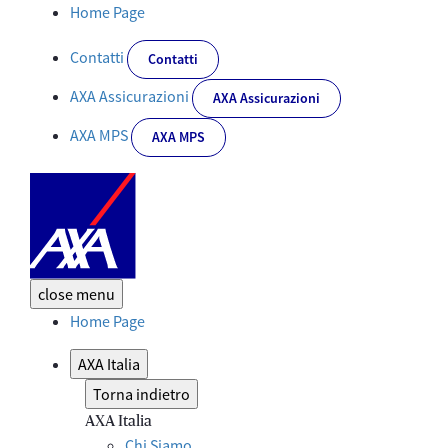
AXA Italia “Best in Media Communication” per il 6° anno consecuti
Home Page
Contatti
Contatti
AXA Assicurazioni
AXA Assicurazioni
AXA MPS
AXA MPS
close
menu
Home Page
AXA Italia
Torna indietro
AXA Italia
Chi Siamo