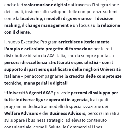
anche la
trasformazione digitale
attraverso l’integrazione
dei canali, insieme allo sviluppo delle competenze su temi
come la
leadership
, i
modelli di governance
, il
decision
making
, il
change management
e un focus sulla
relazione
con il cliente
.
Il nuovo Executive Program
arricchisce ulteriormente
l’ampio e articolato progetto di formazione
per le reti
distributive ideato da AXA Italia, che da sempre punta su
percorsi di eccellenza strutturati e specialistici – con il
supporto di partners qualificati e delle migliori Università
italiane
– per accompagnarne la
crescita delle competenze
tecniche, manageriali e digitali
.
“Università Agenti AXA”
prevede
percorsi di sviluppo per
tutte le diverse figure operanti in agenzia
, tra i quali
programmi dedicati ai modelli di specializzazione dei
Welfare Advisors
e dei
Business Advisors
, percorsi mirati a
sviluppare i business strategici ad elevato contenuto
consulenziale, come il Salute, le Commercial Lines,