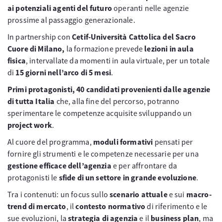
ai potenziali agenti del futuro
operanti nelle agenzie
prossime al passaggio generazionale.
In partnership con
Cetif-Università Cattolica del Sacro
Cuore di Milano,
la formazione prevede
lezioni in aula
fisica
, intervallate da momenti in aula virtuale, per un totale
di
15 giorni nell’arco di 5 mesi
.
Primi protagonisti, 40 candidati provenienti dalle agenzie
di tutta Italia
che, alla fine del percorso, potranno
sperimentare le competenze acquisite sviluppando un
project work
.
Al cuore del programma,
moduli formativi
pensati per
fornire gli strumenti e le competenze necessarie per una
gestione efficace dell’agenzia
e per affrontare da
protagonisti le
sfide di un settore in grande evoluzione
.
Tra i contenuti: un focus sullo
scenario attuale
e sui
macro-
trend di mercato
, il
contesto normativo
di riferimento e le
sue evoluzioni, la
strategia di agenzia
e il
business plan
, ma