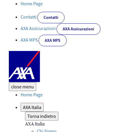
AXA Italia: ai nastri di partenza l’Executive Program “AXA Agenti d
Home Page
Contatti
Contatti
AXA Assicurazioni
AXA Assicurazioni
AXA MPS
AXA MPS
close
menu
Home Page
AXA Italia
Torna indietro
AXA Italia
Chi Siamo