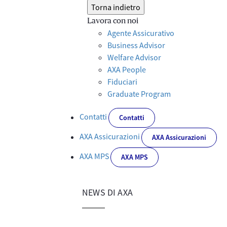
Torna indietro
Lavora con noi
Agente Assicurativo
Business Advisor
Welfare Advisor
AXA People
Fiduciari
Graduate Program
Contatti
Contatti
AXA Assicurazioni
AXA Assicurazioni
AXA MPS
AXA MPS
NEWS DI AXA