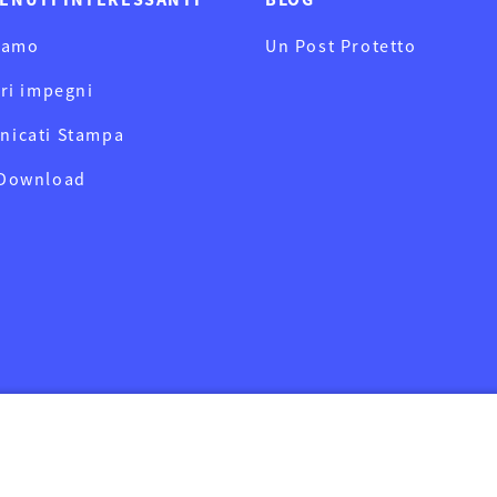
iamo
Un Post Protetto
tri impegni
nicati Stampa
 Download