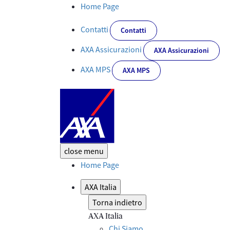
AXA Italia è Best in Media Communication (BIC) per il terzo anno
Home Page
Contatti
Contatti
AXA Assicurazioni
AXA Assicurazioni
AXA MPS
AXA MPS
close
menu
Home Page
AXA Italia
Torna indietro
AXA Italia
Chi Siamo