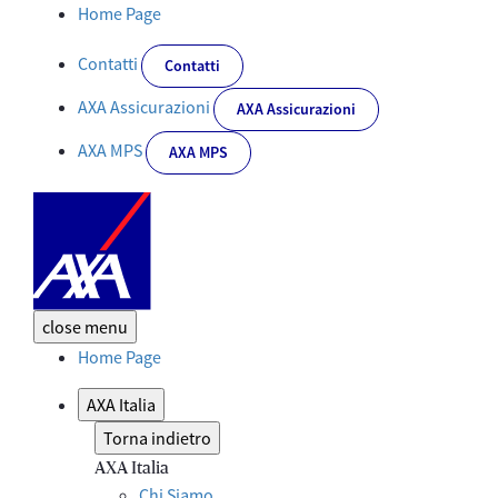
AXA e Banca MPS al fianco delle PMI italiane con servizi di prote
Home Page
Contatti
Contatti
AXA Assicurazioni
AXA Assicurazioni
AXA MPS
AXA MPS
close
menu
Home Page
AXA Italia
Torna indietro
AXA Italia
Chi Siamo