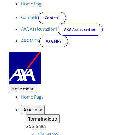
Premio Tesi di Laurea Sandro Salvati - Corporate
Home Page
Contatti
Contatti
AXA Assicurazioni
AXA Assicurazioni
AXA MPS
AXA MPS
close
menu
Home Page
AXA Italia
Torna indietro
AXA Italia
Chi Siamo