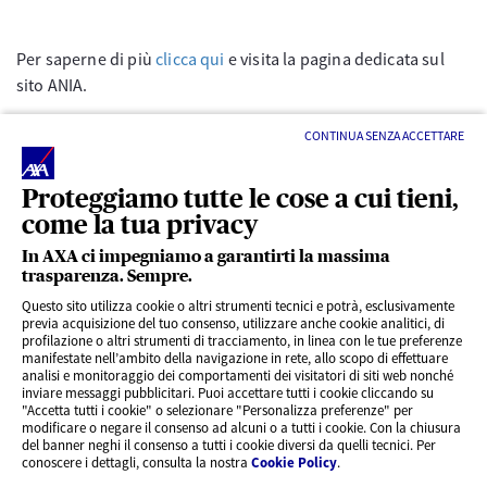
Per saperne di più
clicca qui
e visita la pagina dedicata sul
sito ANIA.
CONTINUA SENZA ACCETTARE
Proteggiamo tutte le cose a cui tieni,
come la tua privacy
In AXA ci impegniamo a garantirti la massima
trasparenza. Sempre.
LINK UTILI
Questo sito utilizza cookie o altri strumenti tecnici e potrà, esclusivamente
previa acquisizione del tuo consenso, utilizzare anche cookie analitici, di
profilazione o altri strumenti di tracciamento, in linea con le tue preferenze
CONTENUTI INTERESSANTI
manifestate nell’ambito della navigazione in rete, allo scopo di effettuare
analisi e monitoraggio dei comportamenti dei visitatori di siti web nonché
inviare messaggi pubblicitari. Puoi accettare tutti i cookie cliccando su
"Accetta tutti i cookie" o selezionare "Personalizza preferenze" per
BLOG
modificare o negare il consenso ad alcuni o a tutti i cookie. Con la chiusura
del banner neghi il consenso a tutti i cookie diversi da quelli tecnici. Per
conoscere i dettagli, consulta la nostra
Cookie Policy
.
CONTATTI