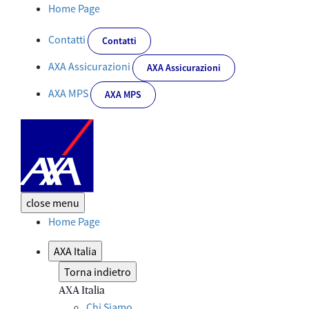
Antimo Perretta nominato Presidente di AXA Assicurazioni - Cor
Home Page
Contatti
Contatti
AXA Assicurazioni
AXA Assicurazioni
AXA MPS
AXA MPS
close
menu
Home Page
AXA Italia
Torna indietro
AXA Italia
Chi Siamo