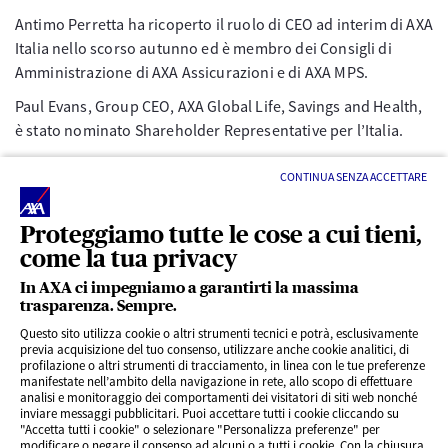
Antimo Perretta ha ricoperto il ruolo di CEO ad interim di AXA
Italia nello scorso autunno ed è membro dei Consigli di
Amministrazione di AXA Assicurazioni e di AXA MPS.
Paul Evans, Group CEO, AXA Global Life, Savings and Health,
è stato nominato Shareholder Representative per l’Italia.
CONTINUA SENZA ACCETTARE
Proteggiamo tutte le cose a cui tieni,
come la tua privacy
In AXA ci impegniamo a garantirti la massima
trasparenza. Sempre.
LINK UTILI
Questo sito utilizza cookie o altri strumenti tecnici e potrà, esclusivamente
previa acquisizione del tuo consenso, utilizzare anche cookie analitici, di
profilazione o altri strumenti di tracciamento, in linea con le tue preferenze
CONTENUTI INTERESSANTI
manifestate nell’ambito della navigazione in rete, allo scopo di effettuare
analisi e monitoraggio dei comportamenti dei visitatori di siti web nonché
inviare messaggi pubblicitari. Puoi accettare tutti i cookie cliccando su
"Accetta tutti i cookie" o selezionare "Personalizza preferenze" per
BLOG
modificare o negare il consenso ad alcuni o a tutti i cookie. Con la chiusura