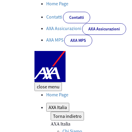
Dettaglio Evento - Corporate
Home Page
Contatti
Contatti
AXA Assicurazioni
AXA Assicurazioni
AXA MPS
AXA MPS
close
menu
Home Page
AXA Italia
Torna indietro
AXA Italia
Chi Siamo