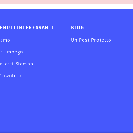
ENUTI INTERESSANTI
BLOG
iamo
Un Post Protetto
tri impegni
nicati Stampa
 Download