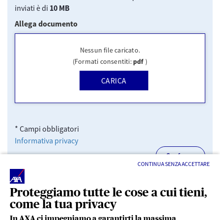
inviati è di
10 MB
Allega documento
Nessun file caricato.
(Formati consentiti:
pdf
)
CARICA
Advanced Web Form Display
* Campi obbligatori
Informativa privacy
Advanced Web Form Display
Conferma
CONTINUA SENZA ACCETTARE
Proteggiamo tutte le cose a cui tieni,
come la tua privacy
In AXA ci impegniamo a garantirti la massima