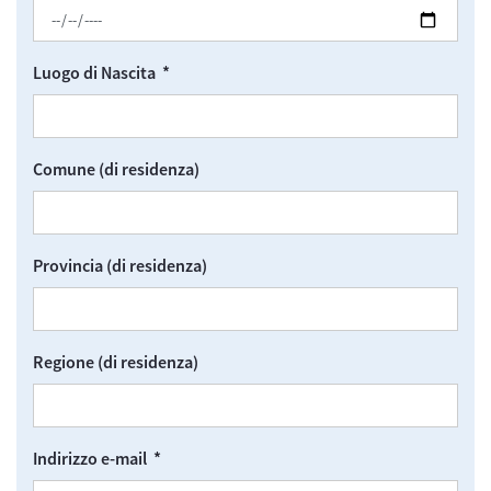
Advanced Web Form Display
Obbligatorio
Luogo di Nascita *
Advanced Web Form Display
Comune (di residenza)
Advanced Web Form Display
Provincia (di residenza)
Advanced Web Form Display
Regione (di residenza)
Advanced Web Form Display
Obbligatorio
Indirizzo e-mail *