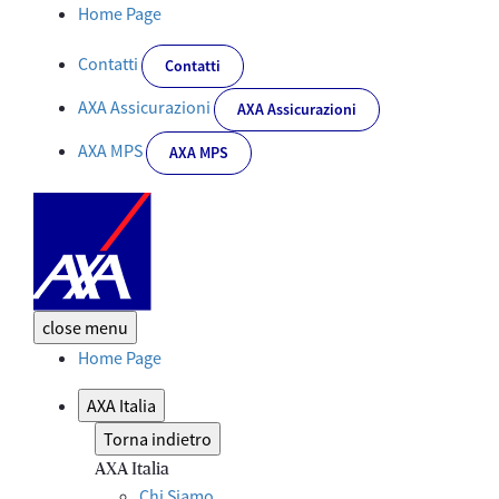
Welfare Advisor: lavora con noi | AXA - Corporate - Corporate
Home Page
Contatti
Contatti
AXA Assicurazioni
AXA Assicurazioni
AXA MPS
AXA MPS
close
menu
Home Page
AXA Italia
Torna indietro
AXA Italia
Chi Siamo