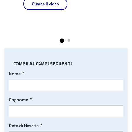
Guarda il video
COMPILA I CAMPI SEGUENTI
Advanced Web Form Display
Obbligatorio
Nome *
Advanced Web Form Display
Obbligatorio
Cognome *
Advanced Web Form Display
Obbligatorio
Data di Nascita *