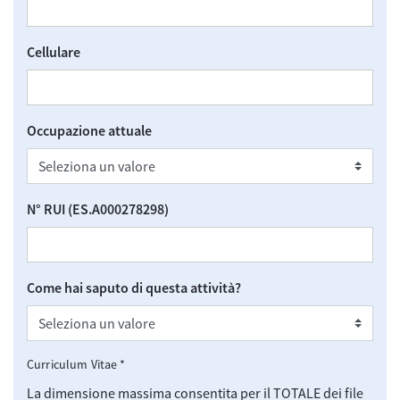
Advanced Web Form Display
Cellulare
Advanced Web Form Display
Occupazione attuale
Advanced Web Form Display
N° RUI (ES.A000278298)
Advanced Web Form Display
Come hai saputo di questa attività?
Curriculum Vitae *
La dimensione massima consentita per il TOTALE dei file