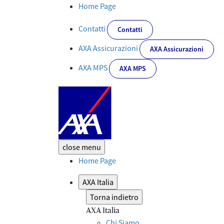
Cookies - Corporate
Home Page
Contatti
Contatti
AXA Assicurazioni
AXA Assicurazioni
AXA MPS
AXA MPS
close
menu
Home Page
AXA Italia
Torna indietro
AXA Italia
Chi Siamo