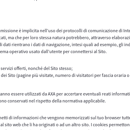
rasmissione è implicita nell’uso dei protocolli di comunicazione di In
icati, ma che per loro stessa natura potrebbero, attraverso elaborazi
i dati rientrano i dati di navigazione, intesi quali ad esempio, gli in
sistema operativo usato dall’utente per connettersi al Sito.
ervizi offerti, nonché del Sito stesso;
dei Sito (pagine più visitate, numero di visitatori per fascia oraria
nno essere utilizzati da AXA per accertare eventuali reati informatic
sono conservati nel rispetto della normativa applicabile.
etti di informazioni che vengono memorizzati sul tuo browser tutte l
 al sito web che li ha originati o ad un altro sito. I cookies permetto