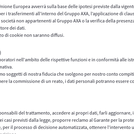
’Unione Europea avverrà sulla base delle ipotesi previste dalla vigente
er i trasferimenti all’interno del Gruppo AXA, l’applicazione di clau
ocietà non appartenenti al Gruppo AXA o la verifica della presenza
tore dei dati.
izzo di cookie non saranno diffusi.
i)
aboratori nell'ambito delle rispettive funzioni e in conformità alle is
mativa.
iamo soggetti di nostra fiducia che svolgono per nostro conto compiti
ere la commissione di un reato, i dati personali potranno essere com
sponsabili del trattamento, accedere ai propri dati, farli aggiornare, 
ei casi previsti dalla legge, proporre reclamo al Garante per la prote
lio e, per il processo di decisione automatizzata, ottenere l’intervent