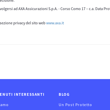
decisione.
 rivolgersi ad AXA Assicurazioni S.p.A. - Corso Como 17 – c.a. Data Pro
a sezione privacy del sito web
www.axa.it
ENUTI INTERESSANTI
BLOG
iamo
Un Post Protetto