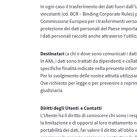
In ogni caso il trasferimento dei dati fuori dall
vincolanti (cd. BCR – Binding Corporate Rules) p
Commissione Europea per i trasferimenti verso s
protezione dei dati personali del Paese importa
I dati personali raccolti anche attraverso l’util
Destinatari
(a chi e dove sono comunicati i dat
In AXA, i dati sono trattati da dipendenti e coll
specifiche finalità indicate nella presente infor
Per lo svolgimento delle nostre attività utilizz
Ove richiesto per legge o per prevenire o reprim
giudiziaria.
Diritti degli Utenti e Contatti
L’Utente ha il diritto di conoscere chi sono i re
la limitazione e di opporsi al loro trattamento n
portabilità dei dati, far valere il diritto all’ob