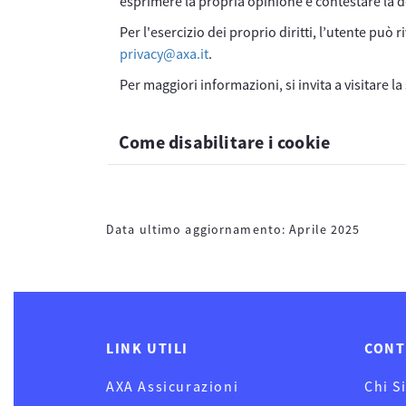
esprimere la propria opinione e contestare la 
Per l'esercizio dei proprio diritti, l’utente può
privacy@axa.it
.
Per maggiori informazioni, si invita a visitare l
Come disabilitare i cookie
Data ultimo aggiornamento: Aprile 2025
LINK UTILI
CONT
AXA Assicurazioni
Chi S