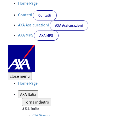
Italian AXA Forum 2012 - Corporate
Home Page
Contatti
Contatti
AXA Assicurazioni
AXA Assicurazioni
AXA MPS
AXA MPS
close
menu
Home Page
AXA Italia
Torna indietro
AXA Italia
Chi Siamo