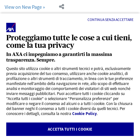
View on New Page »
CONTINUA SENZA ACCETTARE
Proteggiamo tutte le cose a cui tieni,
come la tua privacy
In AXA ci impegniamo a garantirti la massima
trasparenza. Sempre.
LINK UTILI
Questo sito utilizza cookie o altri strumenti tecnici e potrà, esclusivamente
previa acquisizione del tuo consenso, utilizzare anche cookie analitici, di
profilazione o altri strumenti di tracciamento, in linea con le tue preferenze
CONTENUTI INTERESSANTI
manifestate nell’ambito della navigazione in rete, allo scopo di effettuare
analisi e monitoraggio dei comportamenti dei visitatori di siti web nonché
inviare messaggi pubblicitari. Puoi accettare tutti i cookie cliccando su
"Accetta tutti i cookie" o selezionare "Personalizza preferenze" per
BLOG
modificare o negare il consenso ad alcuni o a tutti i cookie. Con la chiusura
del banner neghi il consenso a tutti i cookie diversi da quelli tecnici. Per
conoscere i dettagli, consulta la nostra
Cookie Policy
.
CONTATTI
ACCETTA TUTTI I COOKIE
Privacy
Rivedi le tue scelte sui Cookie